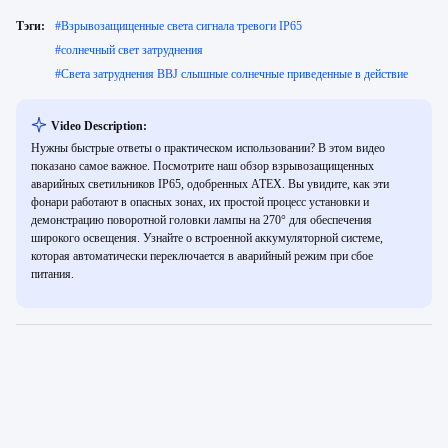
Тэги:
#
Взрывозащищенные света сигнала тревоги IP65
#
солнечный свет затруднения
#
Света затруднения BBJ слышные солнечные приведенные в действие
Video Description:
Нужны быстрые ответы о практическом использовании? В этом видео
показано самое важное. Посмотрите наш обзор взрывозащищенных
аварийных светильников IP65, одобренных ATEX. Вы увидите, как эти
фонари работают в опасных зонах, их простой процесс установки и
демонстрацию поворотной головки лампы на 270° для обеспечения
широкого освещения. Узнайте о встроенной аккумуляторной системе,
которая автоматически переключается в аварийный режим при сбое
питания.