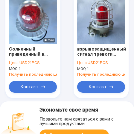
Солнечный
взрывозащищенный
приведенный в
сигнал тревоги
действие свет
180dB освещает на
Цена:
USD21PCS
Цена:
USD21PCS
затруднения
открытом воздухе
MOQ:
1
MOQ:
1
авиации для
поворота налево
оповещения о
индикатора огня 5-
Получить последнюю цену
Получить последнюю цену
самолетах T6 крана
10W слышное
башни
крытое
Контакт
Контакт
Экономьте свое время
Позвольте нам связаться с вами с
лучшими продуктами.