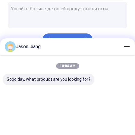
Взрывозащищенный дневной свет
Жароустойчивое аварийное освещение
Жароустойчивые пульты управления
Продолжать
Взрывозащищенная распределительная коробка
Jason Jiang
Взрывозащищенный переключатель
Наши Категории
10:04 AM
Взрывозащищенные штепсельная вилка и гнездо
Good day, what product are you looking for?
Взрывозащищенный отработанный вентилятор
СПРЯТАННОЕ взрывозащищенное
Взрывозащищенные света сигнала тревоги
Взрывозащищенное
Взрывозащищенные
Взрывозащи
Бывшая железа кабеля доказательства
освещение СИД
света залива СИД
свет потока 
высокие