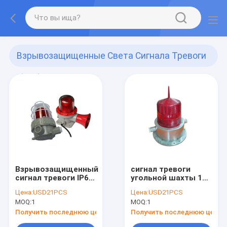
Взрывозащищенные Света Сигнала Тревоги
(410)
Взрывозащищенный
сигнал тревоги
сигнал тревоги IP65
угольной шахты 12v
освещает места
24v 36V
Цена:
USD21PCS
Цена:
USD21PCS
опасности пожара
взрывозащищенный
MOQ:
1
MOQ:
1
5w 10W
освещает зонд
водоустойчивые
строба СИД
Получить последнюю цену
Получить последнюю цену
алюминиевого