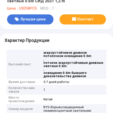
светлые 0.6m СИД 2021 1,2 m
Цена：USD58PCS
MOQ：1
Лучшая цена
Контакт
Характер Продукции
жароустойчивое дневное
потолочное освещение 0.6m
,
потолок жароустойчивые дневные
Высокий свет
светлые 0.6m
,
освещение 0.6m бывшего
доказательства дневное
Время доставки
5-7 дней работы
Количество мин
1
заказа
Место
Китай
происхождения
BYS-Взрывозащищенный
Номер модели
люминесцентный светильник