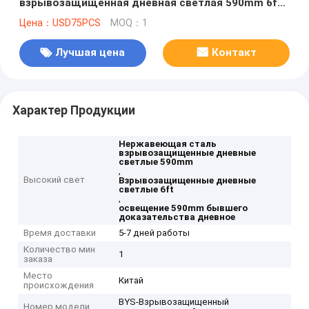
взрывозащищенная дневная светлая 590mm 6ft
жароустойчивая
Цена：USD75PCS
MOQ：1
Лучшая цена
Контакт
Характер Продукции
Нержавеющая сталь
взрывозащищенные дневные
светлые 590mm
,
Высокий свет
Взрывозащищенные дневные
светлые 6ft
,
освещение 590mm бывшего
доказательства дневное
Время доставки
5-7 дней работы
Количество мин
1
заказа
Место
Китай
происхождения
BYS-Взрывозащищенный
Номер модели