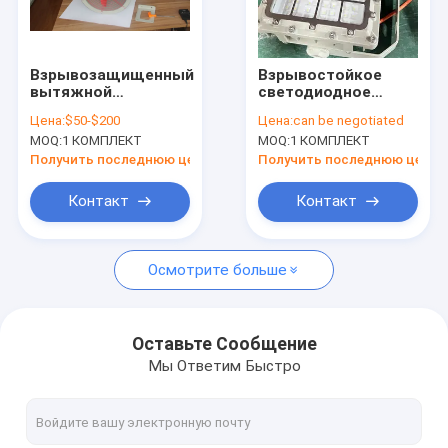
О нас
Путешествие фабрики
Взрывозащищенный
Взрывостойкое
вытяжной
светодиодное
Проверка качества
вентилятор,
светодиодное
Цена:
$50-$200
Цена:
can be negotiated
предназначенный
освещение для
MOQ:
1 КОМПЛЕКТ
MOQ:
1 КОМПЛЕКТ
для использования
наружного
Свяжитесь мы
во взрывоопасных
освещения
Получить последнюю цену
Получить последнюю цену
средах,
обеспечивающий
Новости
Контакт
Контакт
вентиляцию и
повышенные
Случаи
функции
безопасности.
Осмотрите больше
Взрывозащищенное освещение СИД
Оставьте Сообщение
Мы Ответим Быстро
Взрывозащищенные света залива СИД высокие
Взрывозащищенный свет потока СИД