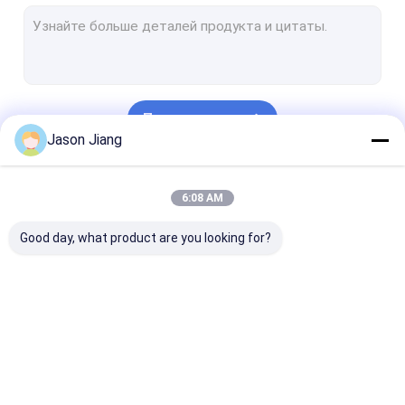
Взрывозащищенный дневной свет
Жароустойчивое аварийное освещение
Жароустойчивые пульты управления
Продолжать
Взрывозащищенная распределительная коробка
Jason Jiang
Взрывозащищенный переключатель
Наши Категории
6:08 AM
Взрывозащищенные штепсельная вилка и гнездо
Good day, what product are you looking for?
Взрывозащищенный отработанный вентилятор
СПРЯТАННОЕ взрывозащищенное
Взрывозащищенные света сигнала тревоги
Взрывозащищенное
Взрывозащищенные
Взрывозащи
Бывшая железа кабеля доказательства
освещение СИД
света залива СИД
свет потока 
высокие