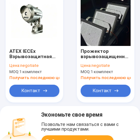
ATEX IECEx
Прожектор
Взрывозащитная
взрывозащищенный
камера
светодиодный
Цена:
negotiate
Цена:
negotiate
видеонаблюдения
лампочки 10-400 Вт
MOQ:
1 комплект
MOQ:
1 комплект
IP66 IP68 из
угол светодиодной
нержавеющей
лучи 120 градусов
Получить последнюю цену
Получить последнюю цену
стали Камера
ATEX/IECEx
безопасности
Контакт
Контакт
опасных зон для
нефтегаза
Экономьте свое время
Позвольте нам связаться с вами с
лучшими продуктами.