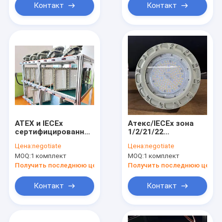
стали для опасных
Контакт
Контакт
зон нефти и газа
ATEX и IECEx
Атекс/IECEx зона
сертифицированный
1/2/21/22
взрывозащищенный
Взрывостойкие
Цена:
negotiate
Цена:
negotiate
светодиодный
Лампостойкие
MOQ:
1 комплект
MOQ:
1 комплект
светодиодный
высокие
светодиод 200 Вт
подъездные
Получить последнюю цену
Получить последнюю цену
для использования
светодиоды 6000к
в нефти и газе
150w Горное
Контакт
Контакт
Опасные зоны
освещение