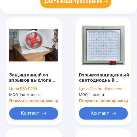
Дайте ваше требование
Защищенный от
Взрывозащищенный
взрывов выхлопный
светодиодный
вентилятор WF2 для
прожектор
Цена:
$50-$200
Цена:
Can be discussed
газа и пыли
Высокая яркость
MOQ:
1 комплект
MOQ:
1 компл.
(защищенный от
Свет для АЗС 100–
пыли)
250 Вт
Получить последнюю цену
Получить последнюю цену
Максимальная
цветовая
Контакт
Контакт
температура 5700К
с гарантией 5 лет