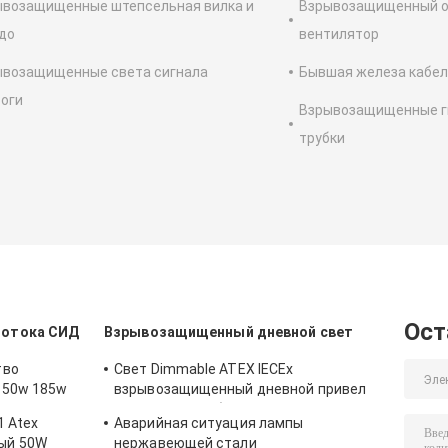
ывозащищенные штепсельная вилка и
Взрывозащищенный о
до
вентилятор
ывозащищенные света сигнала
Бывшая железа кабел
оги
Взрывозащищенные г
трубки
Ост
потока СИД
Взрывозащищенный дневной свет
тво
Свет Dimmable ATEX IECEx
150w 185w
взрывозащищенный дневной привел
свет T5 T8 трубки
1 Atex
Аварийная ситуация лампы
ти-
ый 50W
нержавеющей стали