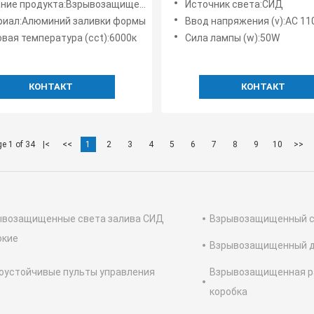
родукта:Взрывозащищенные светодиодные фонари High Bay
Источник света:СИД
ATEX IECEx
риал:Алюминий заливки формы
Ввод напряжения (v):AC 110-240V 
вая температура (cct):6000к
Сила лампы (w):50W
КОНТАКТ
КОНТАКТ
e 1 of 34
|<
<<
1
2
3
4
5
6
7
8
9
10
>>
ывозащищенные света залива СИД
Взрывозащищенный с
окие
Взрывозащищенный д
оустойчивые пульты управления
Взрывозащищенная р
коробка