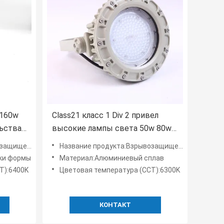
 160w
Class21 класс 1 Div 2 привел
ьства
высокие лампы света 50w 80w
ело
30w 75w залива
в привел света
Название продукта:Взрывозащищенный высокий залив привел света
взрывозащищенные
ки формы
Материал:Алюминиевый сплав
T):6400K
Цветовая температура (CCT):6300K
КОНТАКТ