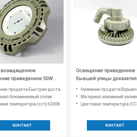
ывозащищенное
Освещение приведенное
ение приведенное 50W
бывшей улицы доказател
00w привело свет залива
взрывозащищенное прив
Быстрая доставка 50W 100W 120w Взрывозащищенные светодиодные фонари High Bay с заводской ценой
Название продукта:Взрывозащищенный высокий зали
сокий
высокого залива
риал:Алюминиевый сплав
Материал:алюминий залив
вая температура (cct):6200K
Цветовая температура (CC
КОНТАКТ
КОНТАКТ