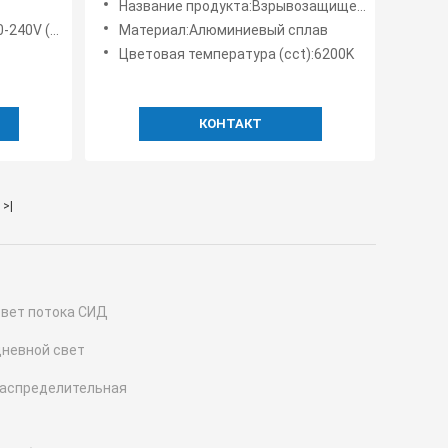
Название продукта:Взрывозащищенные светодиодные фонари High Bay
взрывозащищенное освещая
(50-60Hz)
Материал:Алюминиевый сплав
Цветовая температура (cct):6200K
КОНТАКТ
>|
вет потока СИД
невной свет
аспределительная