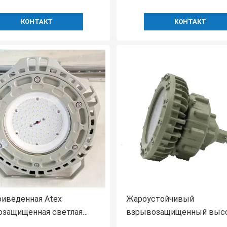
КОНТАКТ
КОНТАКТ
риведенная Atex
Жароустойчивый
озащищенная светлая
взрывозащищенный выс
я освещая зону 2 125lm w
свет приведенный IP66 з