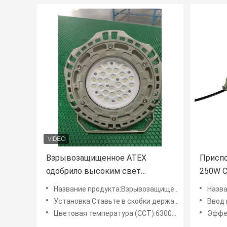
Взрывозащищенное ATEX
Приспо
одобрило высоким свет
250W С
пламени залива светлым
взрыво
Название продукта:Взрывозащищенный высокий залив привел света
Название продукта::в
опасным приведенный
водоус
Установка:Ставьте в скобки держатель, держатель потолка, держатель стены 30°, держатель стены 90°, держатель ф
Ввод н
доказательством
Цветовая температура (CCT):6300K (ориентированное на заказчика)
Эффект