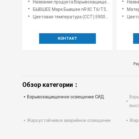
Название продукта:Взрывозащищенный свет
Название п
взрывозащищенный
зоны 1
БЫВШЕЕ Марк:Бывшее nR IIC T6/T5 Gc/Ex tD A21 IP66 T80/95℃
Мате
Цветовая температура (CCT):5900K (ориентированное на заказчика)
Цвето
КОНТАКТ
Pag
Обзор категории：
Взрывозащищенное освещение СИД
Взр
выс
Жароустойчивое аварийное освещение
Жар