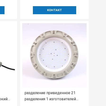
КОНТАКТ
разделение приведенное 21
окий
разделения 1 изготовителей
алива с
высокого залива 120w