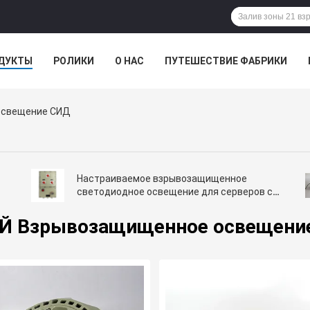
ДУКТЫ
РОЛИКИ
О НАС
ПУТЕШЕСТВИЕ ФАБРИКИ
Освещение СИД
Настраиваемое взрывозащищенное
светодиодное освещение для серверов с
16 часами аварийного времени и
алюминиевым сплавом
Й Взрывозащищенное освещени