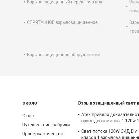
Взрывозащищенный переключатель
Взр
гнез
СПРЯТАННОЕ взрывозащищенное
Взр
трев
Взрывозащищенное оборудование
около
Взрывозащищенный свет 
Atex привело доказательс
О нас
приведенное зоны 1 120w 
Путешествие фабрики
лампы взрывозащищенное
Свет потока 120W СИД Div 
промышленное освещая ан
Проверка качества
класса 1 взрывозащищенн