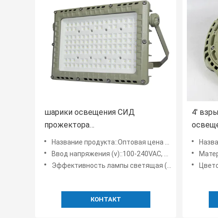
шарики освещения СИД
4' взр
прожектора
освещ
взрывозащищенные 200 ватт
120w 1
Название продукта::Оптовая цена фабрики привела взрывозащищенный 200 приведенный ваттами угол пучка света потока 120 гр
Название продукта:
привели угол пучка 120 градусов
Ufo вы
Ввод напряжения (v)::100-240VAC, 50-60Hz
Мате
Эффективность лампы светящая (lm/w)::115-130
Цвето
КОНТАКТ