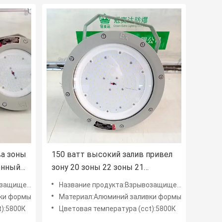
ва зоны
150 ватт высокий залив привел
енный
зону 20 зоны 22 зоны 21
приспособления светов
фонари High Bay
Название продукта:Взрывозащищенные светодиодные фонари High Bay
нное
взрывозащищенную
ки формы
Материал:Алюминий заливки формы
t):5800К
Цветовая температура (cct):5800К