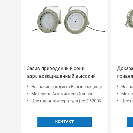
Залив приведенный сени
Доказа
взрывозащищенный высокий
привел
освещает лампу пятна
взрыв
Название продукта:Взрывозащищенные светодиодные фонари High Bay
Название п
доказательства 100W 150W
класса
Материал:Алюминиевый сплав
Мате
200W бывшую
Цветовая температура (cct):6200K
Цвето
КОНТАКТ