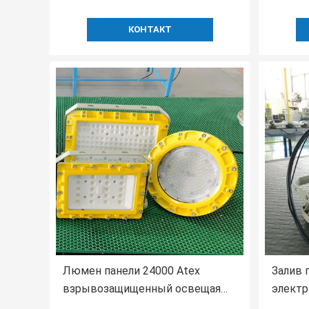
КОНТАКТ
Люмен панели 24000 Atex
Залив 
взрывозащищенный освещая
электр
240 ватт высокий залив привел
зоны 