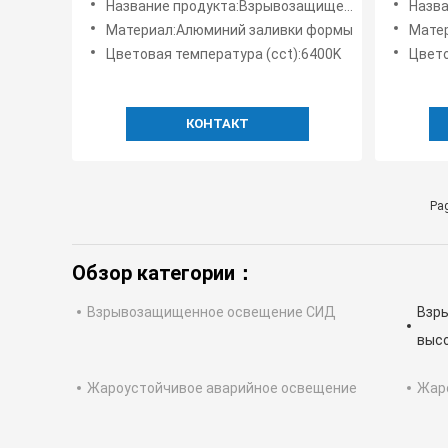
Название продукта:Взрывозащищенные светодиодные фонари High Bay
Название п
света
высоки
Материал:Алюминий заливки формы
Мате
150w 5
Цветовая температура (cct):6400K
Цвето
КОНТАКТ
Pag
Обзор категории：
Взрывозащищенное освещение СИД
Взр
выс
Жароустойчивое аварийное освещение
Жар