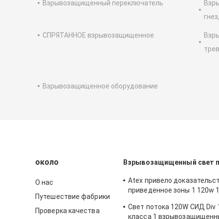
Взрывозащищенный переключатель
Взр
гнез
СПРЯТАННОЕ взрывозащищенное
Взр
трев
Взрывозащищенное оборудование
около
Взрывозащищенный свет 
Atex привело доказательс
О нас
приведенное зоны 1 120w 
Путешествие фабрики
лампы взрывозащищенное
Свет потока 120W СИД Div 
промышленное освещая ан
Проверка качества
класса 1 взрывозащищенн