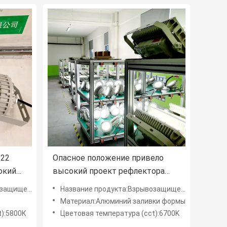
 22
Опасное положение привело
окий
высокий проект рефлектора
сени
света 160w 180w 200w залива
фонари High Bay
Название продукта:Взрывозащищенные светодиодные фонари High Bay
Материал:Алюминий заливки формы
t):5800К
Цветовая температура (cct):6700K