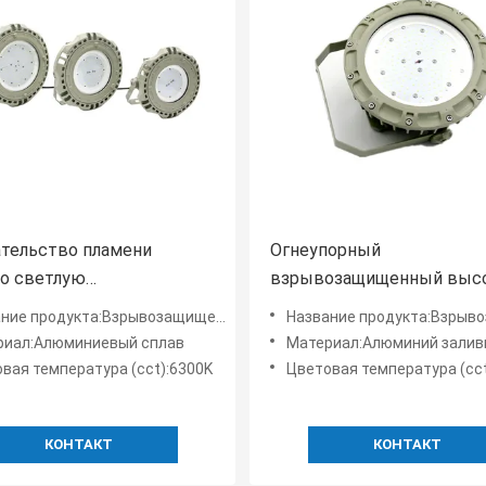
тельство пламени
Огнеупорный
о светлую
взрывозащищенный выс
озащищенную зону 2 90w
залив приведенный осве
родукта:Взрывозащищенные светодиодные фонари High Bay
Название продукта:Взрывозащищенные светодиодные 
 1 зоны 1 классификации
22000 на открытом возду
риал:Алюминиевый сплав
Материал:Алюминий залив
люмена 75w крытых
вая температура (cct):6300K
Цветовая температура (cct
КОНТАКТ
КОНТАКТ