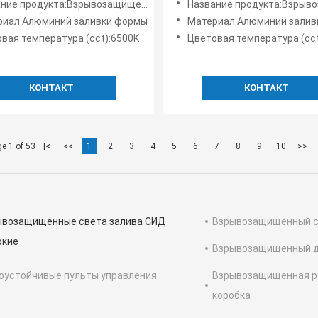
родукта:Взрывозащищенные светодиодные фонари High Bay
Название продукта:Взрывозащищенные светодиодные 
й привел светлый Ufo
120lm w Ufo
риал:Алюминий заливки формы
Материал:Алюминий залив
700k 6500K
вая температура (cct):6500K
Цветовая температура (cct):57
КОНТАКТ
КОНТАКТ
e 1 of 53
|<
<<
1
2
3
4
5
6
7
8
9
10
>>
ывозащищенные света залива СИД
Взрывозащищенный с
окие
Взрывозащищенный д
оустойчивые пульты управления
Взрывозащищенная р
коробка