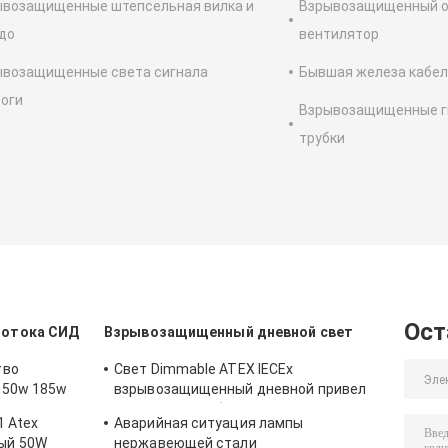
ывозащищенные штепсельная вилка и
Взрывозащищенный о
до
вентилятор
ывозащищенные света сигнала
Бывшая железа кабел
оги
Взрывозащищенные г
трубки
Ост
потока СИД
Взрывозащищенный дневной свет
тво
Свет Dimmable ATEX IECEx
150w 185w
взрывозащищенный дневной привел
свет T5 T8 трубки
1 Atex
Аварийная ситуация лампы
ти-
ый 50W
нержавеющей стали