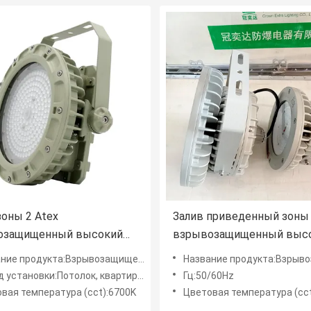
зоны 2 Atex
Залив приведенный зоны
озащищенный высокий
взрывозащищенный выс
 освещение минирования
освещает 200w люминер 
родукта:Взрывозащищенные светодиодные фонари High Bay
Название продукта:Взрывозащищенные светодиодные 
ки для бадминтона
20000 люменов
установки:Потолок, квартира, фланец
Гц:50/60Hz
 6000k 150w
вая температура (cct):6700K
Цветовая температура (cc