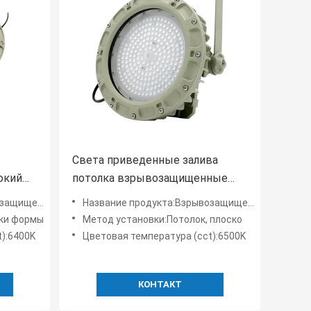
Света приведенные залива
окий
потолка взрывозащищенные
щает
высокие для раковины
фонари High Bay
Название продукта:Взрывозащищенные светодиодные фонари High Bay
хе
давления прессформы склада
ки формы
Метод установки:Потолок, плоско
75w SMC
):6400K
Цветовая температура (cct):6500K
КОНТАКТ