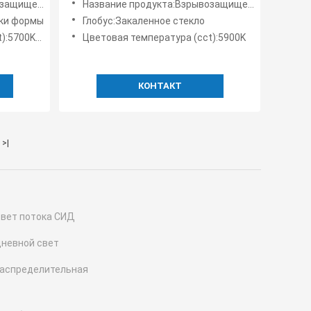
фонари High Bay
Название продукта:Взрывозащищенные светодиодные фонари High Bay
улицы 250w жесткое опасное
ки формы
Глобус:Закаленное стекло
00K-6500K
Цветовая температура (cct):5900K
КОНТАКТ
>|
вет потока СИД
невной свет
аспределительная