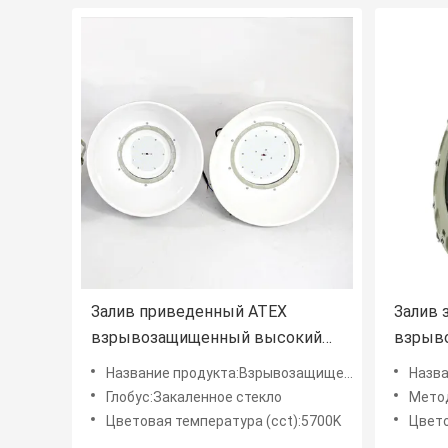
Залив приведенный ATEX
Залив 
взрывозащищенный высокий
взрыв
освещает яркость окружающей
привел
Название продукта:Взрывозащищенные светодиодные фонари High Bay
Название п
среды газа 150w 120° высокую
площад
Глобус:Закаленное стекло
Метод 
светов
Цветовая температура (cct):5700K
Цвето