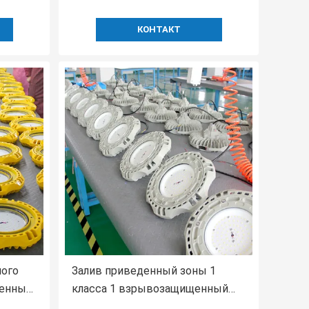
КОНТАКТ
ного
Залив приведенный зоны 1
енный
класса 1 взрывозащищенный
Ip65
высокий освещает освещение