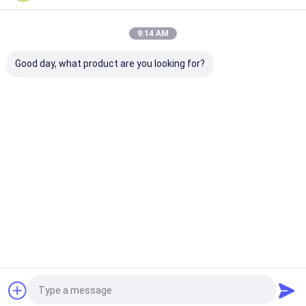
Наши Категории
9:14 AM
Good day, what product are you looking for?
Взрывозащищенное
Взрывозащищенные
Взрывозащи
освещение СИД
света залива СИД
свет потока 
высокие
Главная
Карта
контактные
Desktop
страница
сайта
данные
Site
Карта сайта
Privacy Policy
Качество
Взрывозащищенное освещение СИД
Китайская
фабрика.Copyright © 2026 crown extra lighting co. ltd. All Rights
Reserved.