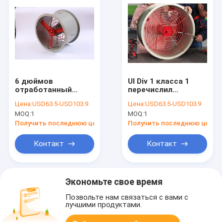
6 дюймов
Ul Div 1 класса 1
отработанный
перечислил
вентилятор 8
небольшой
Цена:
USD63.5-USD103.9
Цена:
USD63.5-USD103.9
дюймов
взрывозащищенный
MOQ:
1
MOQ:
1
взрывозащищенный
отработанный
для комнаты 110V
вентилятор
Получить последнюю цену
Получить последнюю цену
220V 380V батареи
доказательства
пламени
Контакт
Контакт
отработанного
вентилятора
Экономьте свое время
Позвольте нам связаться с вами с
лучшими продуктами.