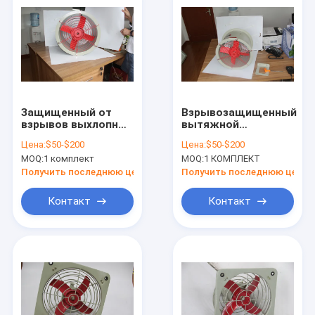
Защищенный от
Взрывозащищенный
взрывов выхлопный
вытяжной
вентилятор WF2 для
вентилятор,
Цена:
$50-$200
Цена:
$50-$200
газа и пыли
предназначенный
MOQ:
1 комплект
MOQ:
1 КОМПЛЕКТ
(защищенный от
для использования
пыли)
во взрывоопасных
Получить последнюю цену
Получить последнюю цену
средах,
обеспечивающий
Контакт
Контакт
вентиляцию и
повышенные
функции
Дом
безопасности.
Продукты
Ролики