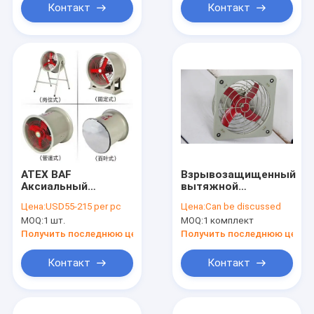
Контакт
Контакт
ATEX BAF
Взрывозащищенный
Аксиальный
вытяжной
взрывостойкий
вентилятор 500 мм
Цена:
USD55-215 per pc
Цена:
Can be discussed
выхлопный
MOQ:
1 шт.
MOQ:
1 комплект
вентилятор
Получить последнюю цену
Получить последнюю цену
Контакт
Контакт