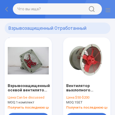
Взрывозащищенный Отработанный
Вентилятор
(426)
Взрывозащищенный
Вентилятор
осевой вентилятор
выхлопного
диаметром 300 мм
оборудования с
Цена:
Can be discussed
Цена:
$50-$200
напряжением 380 В
MOQ:
1 комплект
MOQ:
1SET
Получить последнюю цену
Получить последнюю цену