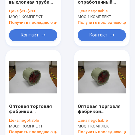
выхлопная труба
отработанный
Взрывозащищенный дневной свет
Алюминиевая сплав
взрывозащищенный
Цена:
$50-$200
Цена:
negotiable
Материал
тип Аксиальный
MOQ:
Жароустойчивое аварийное освещение
1 КОМПЛЕКТ
MOQ:
1 КОМПЛЕКТ
взрывостойкий
вентилятор потока
промышленный
Промышленный
Получить последнюю цену
Получить последнюю цену
высокопроизводительные
отработанный
Жароустойчивые пульты управления
осевые фан
отработанный
Контакт
Контакт
CFM1800-10800m3
Взрывозащищенная распределительная коробка
Взрывозащищенный переключатель
Взрывозащищенные штепсельная вилка и гнездо
Взрывозащищенный отработанный вентилятор
СПРЯТАННОЕ взрывозащищенное
Оптовая торговля
Оптовая торговля
Взрывозащищенные света сигнала тревоги
фабрикой
фабрикой
Сертифицированный
Сертифицированный
Цена:
negotiable
Цена:
negotiable
ATEX
ATEX
Бывшая железа кабеля доказательства
MOQ:
1 КОМПЛЕКТ
MOQ:
1 КОМПЛЕКТ
взрывозащищенный
взрывозащищенный
осевой вентилятор
осевой вентилятор
Получить последнюю цену
Получить последнюю цену