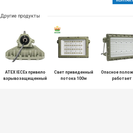
Другие продукты
ATEX IECEx привело
Свет приведенный
Опасное полож
взрывозащищенный
потока 100w
работает
светильник высокое
опасной области
взрывозащище
светящее 50W 150W
взрывозащищенный
свет потока 
200W 250Watts
Ip65
СИД 150W 2
водоустойчи
Ост
потока СИД
Взрывозащищенный дневной свет