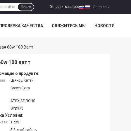
Отправить запрос
Поиск
|
Russian
ПРОВЕРКА КАЧЕСТВА
СВЯЖИТЕСЬ МЫ
НОВОСТИ
ая 60w 100 Ватт
0w 100 ватт
мация о продукте:
ния:
Цзянсу, Китай
Crown Extra
ATEX,CE,ROHS
GYD970
ка Условия:
каза:
1PCS
5-8 дней работы