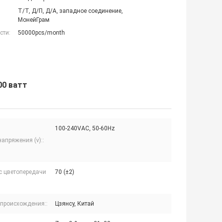
Т/Т, Д/П, Д/А, западное соединение,
МонейГрам
сти:
50000pcs/month
00 ватт
100-240VAC, 50-60Hz
апряжения (v)::
с цветопередачи
70 (±2)
 происхождения::
Цзянсу, Китай