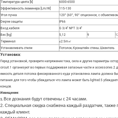
Температура цвета [k]
6000-6500
Эффективность люминера [Lm/W]
115-130
Угол пучка
120° (60°, 90° опционное, с объективо
Deqree защиты
IP66
Вход кабеля
G 3/4" NPT 3/4"
Вес [kg]
5,12
9
1
Терминал
≤2.5m㎡
Устанавливать стили
Потолок; Кронштейн стены; Шкентель
Установка:
Перед установкой, проверите напряжение тока, сила и другие параметры остор
circuit.1
организуют во первых поддерживая запасные части и accessories.2
д
емкость деталя потолка фиксированного куда установлена лампа должна быт
питания для
того чтобы
убеждаться что лампа может быть lighted.5
убеждаетс
концов.
Извещение:
Все дознания будут отвечены с 24 часами.
1.
2.
Специальная скидка снабжена каждый раздатчик, также 
каждый клиент.