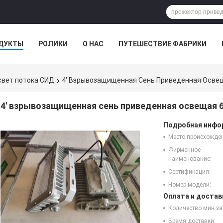
ДУКТЫ
РОЛИКИ
О НАС
ПУТЕШЕСТВИЕ ФАБРИКИ
вет потока СИД
4' Взрывозащищенная Сень Приведенная Освещ
4' взрывозащищенная сень приведенная освещая 6
Подробная инфор
Место происхожде
Фирменное
наименование:
Сертификация:
Номер модели:
Оплата и достав
Количество мин за
Время доставки: