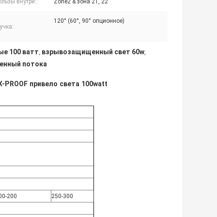
льзы внутри::
Zone2 & зона 21, 22
120° (60°, 90° опционное)
учка::
ые 100 ватт
взрывозащищенный свет 60w
,
,
енный потока
X-PROOF привело света 100watt
00-200
250-300