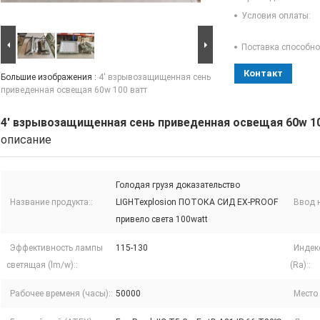
Условия оплаты:
Поставка способно
Контакт
Большие изображения :
4' взрывозащищенная сень
приведенная освещая 60w 100 ватт
4' взрывозащищенная сень приведенная освещая 60w 1
описание
Голодая грузя доказательство
Название продукта::
LIGHTexplosion ПОТОКА СИД EX-PROOF
Ввод н
привело света 100watt
Эффективность лампы
115-130
Индек
светящая (lm/w)::
(Ra)::
Рабочее временя (часы)::
50000
Место