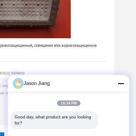
,
взрывозащищенный
освещение atex взрывозащищенное
вашу заявку
Jason Jiang
10:34 PM
Good day, what product are you looking 
for?
(
0
/ 3000)