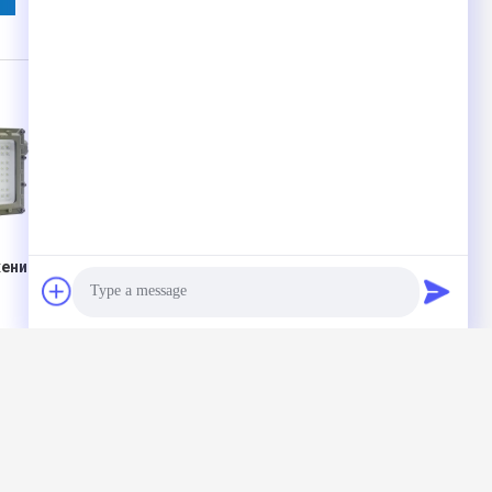
ение
На открытом
Приспособления
воздухе временный
освещения 120lm
нный
взрывозащищенный
доказательства
50W
свет приведенный
света потока
00W
потока Ip65 100w с
положения
вый
алюминиевой
разделения 1
плитой
класса 1
Photo
опасные бывшие
w
Video Call
авить сообщение