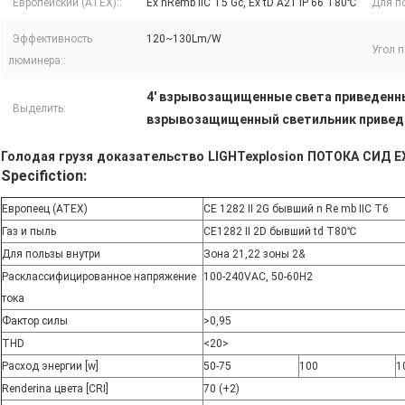
Европейский (ATEX)::
Ex nRemb IIC T5 Gc, Ex tD A21 IP 66 T80℃
Для по
Эффективность
120~130Lm/W
Угол п
люминера::
4' взрывозащищенные света приведенн
Выделить:
взрывозащищенный светильник привед
Голодая грузя доказательство LIGHTexplosion ПОТОКА СИД E
Specifiction:
Европеец (ATEX)
CE 1282 II 2G бывший n Re mb IIC T6
Газ и пыль
CE1282 II 2D бывший td T80℃
Для пользы внутри
Зона 21,22 зоны 2&
Расклассифицированное напряжение
100-240VAC, 50-60Н2
тока
Фактор силы
>0,95
THD
<20>
Расход энергии [w]
50-75
100
1
Renderina цвета [CRI]
70 (+2)