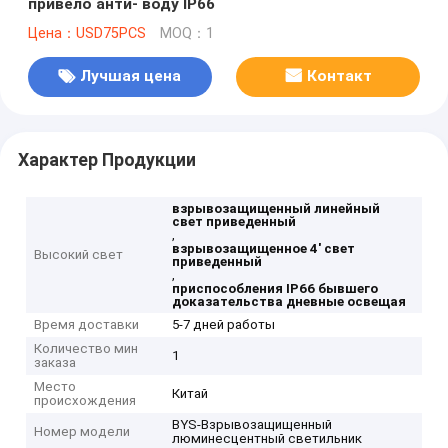
привело анти- воду IP66
Цена：USD75PCS
MOQ：1
Лучшая цена
Контакт
Характер Продукции
взрывозащищенный линейный
свет приведенный
,
взрывозащищенное 4' свет
Высокий свет
приведенный
,
приспособления IP66 бывшего
доказательства дневные освещая
Время доставки
5-7 дней работы
Количество мин
1
заказа
Место
Китай
происхождения
BYS-Взрывозащищенный
Номер модели
люминесцентный светильник