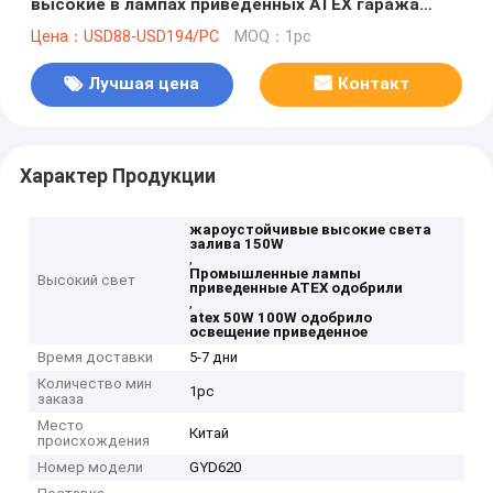
высокие в лампах приведенных ATEX гаража
промышленных одобрили
Цена：USD88-USD194/PC
MOQ：1pc
Лучшая цена
Контакт
Характер Продукции
жароустойчивые высокие света
залива 150W
,
Промышленные лампы
Высокий свет
приведенные ATEX одобрили
,
atex 50W 100W одобрило
освещение приведенное
Время доставки
5-7 дни
Количество мин
1pc
заказа
Место
Китай
происхождения
Номер модели
GYD620