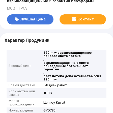
взрывозащищенные 5 гарантии платформы
газовой промышленности лет месторождений
MOQ：1PCS
нефти шахт
Лучшая цена
Контакт
Характер Продукции
120lm w взрывозащищенное
привело света потока
,
взрывозащищенные света
Высокий свет
приведенные потока 5 лет
гарантии
,
свет потока доказательства огня
120lm w
Время доставки
5-8 дней работы
Количество мин
1PCS
заказа
Место
Цзянсу, Китай
происхождения
Номер модели
GYD780