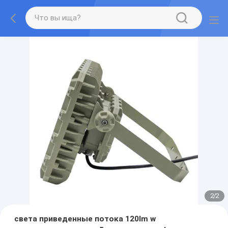
2
/
2
света приведенные потока 120lm w