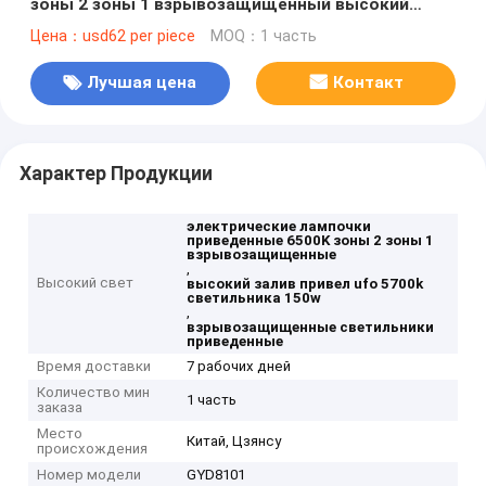
зоны 2 зоны 1 взрывозащищенный высокий
привел светлый Ufo 150w 5700k 6500K
Цена：usd62 per piece
MOQ：1 часть
Лучшая цена
Контакт
Характер Продукции
электрические лампочки
приведенные 6500K зоны 2 зоны 1
взрывозащищенные
,
Высокий свет
высокий залив привел ufo 5700k
светильника 150w
,
взрывозащищенные светильники
приведенные
Время доставки
7 рабочих дней
Количество мин
1 часть
заказа
Место
Китай, Цзянсу
происхождения
Номер модели
GYD8101