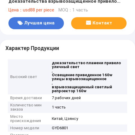
доказательства взрывозащищенное привело
высокого залива
Цена：usd88 per piece
MOQ：1 часть
Лучшая цена
Контакт
Характер Продукции
доказательство пламени привело
уличный свет
,
Освещение приведенное 160w
Высокий свет
улицы взрывозащищенное
,
взрывозащищенный светлый
репроектор 160w
Время доставки
7 рабочих дней
Количество мин
1 часть
заказа
Место
Китай, Цзянсу
происхождения
Номер модели
GYD6801