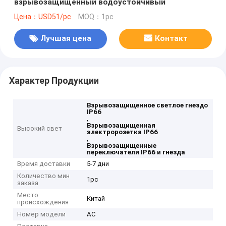
взрывозащищенный водоустойчивый
Цена：USD51/pc
MOQ：1pc
Лучшая цена
Контакт
Характер Продукции
Взрывозащищенное светлое гнездо
IP66
,
Взрывозащищенная
Высокий свет
электророзетка IP66
,
Взрывозащищенные
переключатели IP66 и гнезда
Время доставки
5-7 дни
Количество мин
1pc
заказа
Место
Китай
происхождения
Номер модели
AC