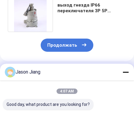
выход гнезда IP66
переключателя 3P 5P
взрывозащищенный
водоустойчивый
Продолжать
Порекомендованные Продукты
Jason Jiang
4:07 AM
Good day, what product are you looking for?
Взрывозащищенная
IP66 WF2
Номинальный