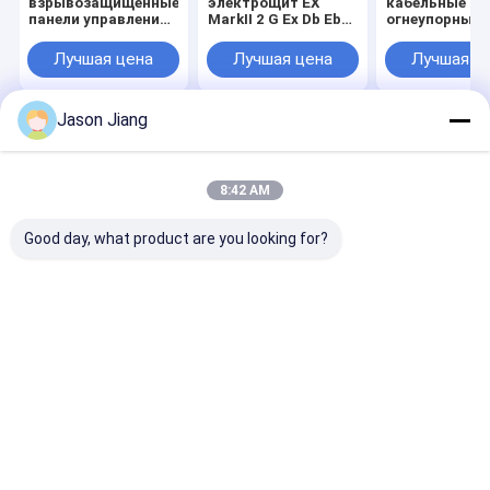
взрывозащищенные
электрощит EX
кабельные вх
панели управления
MarkII 2 G Ex Db Eb
огнеупорные 
Номинальное
IIC T6 Gb II 2 D Ex Tb
управления с
напряжение 110 220
IIIC T80°C Db IP66 из
прочной тол
Лучшая цена
Лучшая цена
Лучшая ц
380 460 В
нержавеющей
панели 12 мм 
переменного тока
стали SS306,
поверхность
Толщина панели 12
подходит для
покрытия
Jason Jiang
мм Предназначены
опасных сред
порошком
для защиты от
Главная
Карта
контактные
Desktop
взрыва
страница
сайта
данные
Site
Карта сайта
Privacy Policy
8:42 AM
Качество
Взрывозащищенное освещение СИД
Китайская
фабрика.Copyright © 2026 crown extra lighting co. ltd. All Rights
Good day, what product are you looking for?
Reserved.
Дом
Продукты
Ролики