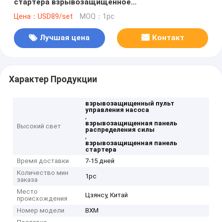
стартера взрывозащищенное
взрывозащищенное
Цена：USD89/set
MOQ：1pc
Лучшая цена
Контакт
Характер Продукции
взрывозащищенный пульт
управления насоса
,
взрывозащищенная панель
Высокий свет
распределения силы
,
взрывозащищенная панель
стартера
Время доставки
7-15 дней
Количество мин
1pc
заказа
Место
Цзянсу, Китай
происхождения
Номер модели
BXM