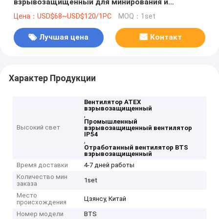
взрывозащищенный для минирования и
строительной техники
Цена：USD$68~USD$120/1PC
MOQ：1set
Лучшая цена
Контакт
Характер Продукции
Вентилятор ATEX
взрывозащищенный
,
Промышленный
Высокий свет
взрывозащищенный вентилятор
IP54
,
Отработанный вентилятор BTS
взрывозащищенный
Время доставки
4-7 дней работы
Количество мин
1set
заказа
Место
Цзянсу, Китай
происхождения
Номер модели
BTS