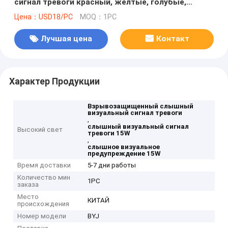
сигнал тревоги красный, желтые, голубые,
зеленые освещения
Цена：USD18/PC
MOQ：1PC
Лучшая цена
Контакт
Характер Продукции
Взрывозащищенный слышный
визуальный сигнал тревоги
,
слышный визуальный сигнал
Высокий свет
тревоги 15W
,
слышное визуальное
предупреждение 15W
Время доставки
5-7 дни работы
Количество мин
1PC
заказа
Место
КИТАЙ
происхождения
Номер модели
BYJ