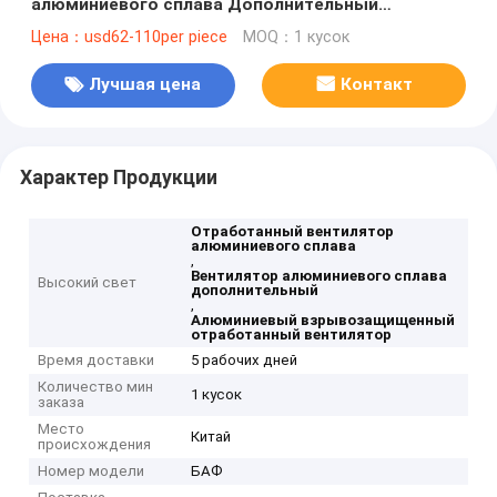
алюминиевого сплава Дополнительный
вентилятор
Цена：usd62-110per piece
MOQ：1 кусок
Лучшая цена
Контакт
Характер Продукции
Отработанный вентилятор
алюминиевого сплава
,
Вентилятор алюминиевого сплава
Высокий свет
дополнительный
,
Алюминиевый взрывозащищенный
отработанный вентилятор
Время доставки
5 рабочих дней
Количество мин
1 кусок
заказа
Место
Китай
происхождения
Номер модели
БАФ