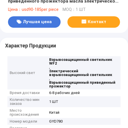
приведенного прожектора масла электрического
взрывозащищенного
Цена：usd90-185per piece
MOQ：1 ШТ
Лучшая цена
Контакт
Характер Продукции
Взрывозащищенный светильник
WF2
,
Электрический
Высокий свет
взрывозащищенный светильник
,
Взрывозащищенный приведенный
прожектор
Время доставки
6-8 рабочих дней
Количество мин
1 ШТ
заказа
Место
Китай
происхождения
Номер модели
GYD780