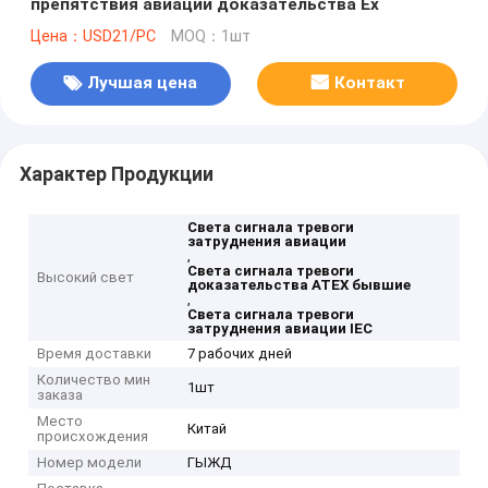
препятствия авиации доказательства Ex
Цена：USD21/PC
MOQ：1шт
Лучшая цена
Контакт
Характер Продукции
Света сигнала тревоги
затруднения авиации
,
Света сигнала тревоги
Высокий свет
доказательства ATEX бывшие
,
Света сигнала тревоги
затруднения авиации IEC
Время доставки
7 рабочих дней
Количество мин
1шт
заказа
Место
Китай
происхождения
Номер модели
ГЫЖД