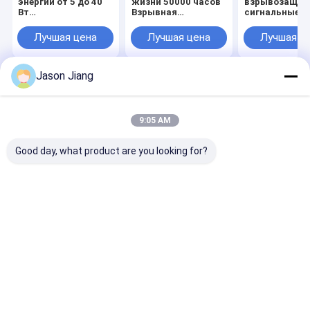
энергии от 5 до 40
жизни 50000 часов
взрывозащи
Вт
Взрывная
сигнальные 
Взрывозащитные
атмосфера Сигналы
с внутренним
сигнализационные
предупреждения
абажуром Кр
Лучшая цена
Лучшая цена
Лучшая ц
огни Потолочная
Система
Желтый, Сини
установка
предупреждения
другие цвета
Внутренние
безопасности
Ex II 2 G Ex Db 
Jason Jiang
параметры
Входное
T6 Gb II 2 D Ex 
лампочек Красный
напряжение 220VAC
T80°C Db IP66
Главная
Карта
контактные
Desktop
Желтый Синий и
Идеальная опасная
страница
сайта
данные
Site
другие цвета
зона
Карта сайта
Privacy Policy
9:05 AM
Качество
Взрывозащищенное освещение СИД
Китайская
фабрика.Copyright © 2026 crown extra lighting co. ltd. All Rights
Good day, what product are you looking for?
Reserved.
Дом
Продукты
Ролики