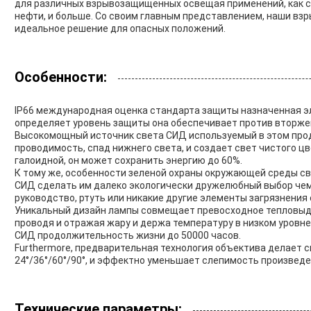
для различных взрывозащищенных освещая применений, как с
нефти, и больше. Со своим главным представлением, наши в
идеальное решение для опасных положений.
Особенности:
IP66 международная оценка стандарта защиты назначенная э
определяет уровень защиты она обеспечивает против вторжени
Высокомощный источник света СИД используемый в этом про
проводимость, спад нижнего света, и создает свет чистого цв
галоидной, он может сохранить энергию до 60%.
К тому же, особенности зеленой охраны окружающей среды с
СИД сделать им далеко экологически дружелюбный выбор чем
руководство, ртуть или никакие другие элементы загрязнени
Уникальный дизайн лампы совмещает превосходное тепловыд
проводя и отражая жару и держа температуру в низком уровне
СИД продолжительность жизни до 50000 часов.
Furthermore, предварительная технология объектива делает 
24°/36°/60°/90°, и эффектно уменьшает слепимость произвед
Технические параметры: