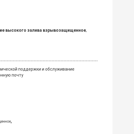
ие высокого залива взрывозащищенное
,
нической поддержки и обслуживание
онную почту
,
щенное