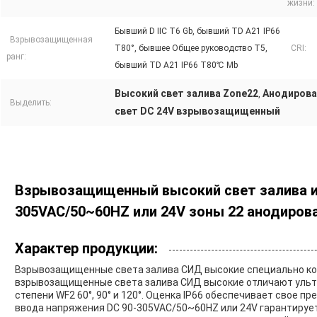
жизни:
Бывший D IIC T6 Gb, бывший TD A21 IP66
Взрывозащищенная
T80°, бывшее Общее руководство T5,
CRI:
ранг:
бывший TD A21 IP66 T80℃ Mb
Высокий свет залива Zone22
Анодирова
,
Выделить:
свет DC 24V взрывозащищенный
Взрывозащищенный высокий свет залива и
305VAC/50~60HZ или 24V зоны 22 анодиров
Характер продукции:
Взрывозащищенные света залива СИД высокие специально ко
взрывозащищенные света залива СИД высокие отличают ультра
степени WF2 60°, 90° и 120°. Оценка IP66 обеспечивает свое п
ввода напряжения DC 90-305VAC/50~60HZ или 24V гарантирует