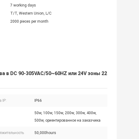
7 working days
T/T, Western Union, L/C
2000 pieces per month
 в DC 90-305VAC/50~60HZ или 24V зоны 22
 IP:
IP66
50w, 100w, 150w, 200w, 300w, 400w,
500w, ориентированное на заказчика
лжительность
50,000hours