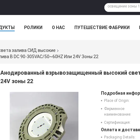
ДУКТЫ
РОЛИКИ
О НАС
ПУТЕШЕСТВИЕ ФАБРИКИ
вета залива СИД высокие
ва В DC 90-305VAC/50~60HZ Или 24V Зоны 22
Анодированный взрывозащищенный высокий свет 
24V зоны 22
Подробная инфор
Place of Origin:
Фирменное
наименование:
Сертификация:
Оплата и доставк
Packaging Details: