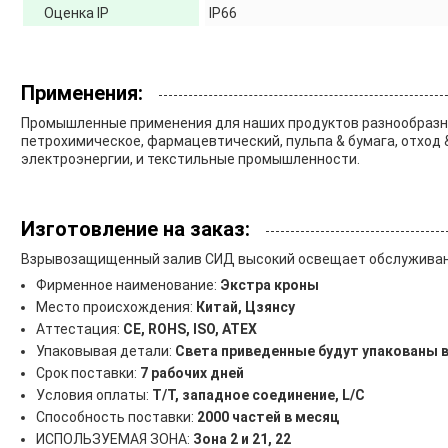
Оценка IP
IP66
Применения:
Промышленные применения для наших продуктов разнообразный
петрохимическое, фармацевтический, пульпа & бумага, отход 
электроэнергии, и текстильные промышленности.
Изготовление на заказ:
Взрывозащищенный залив СИД высокий освещает обслуживани
Фирменное наименование:
Экстра кроны
Место происхождения:
Китай, Цзянсу
Аттестация:
CE, ROHS, ISO, ATEX
Упаковывая детали:
Света приведенные будут упакованы в
Срок поставки:
7 рабочих дней
Условия оплаты:
T/T, западное соединение, L/C
Способность поставки:
2000 частей в месяц
ИСПОЛЬЗУЕМАЯ ЗОНА:
Зона 2 и 21, 22