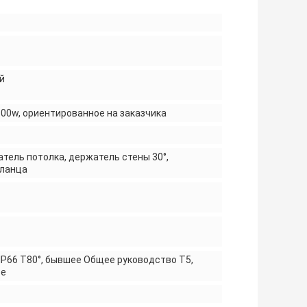
й
 500w, ориентированное на заказчика
тель потолка, держатель стены 30°,
фланца
 IP66 T80°, бывшее Общее руководство T5,
 e