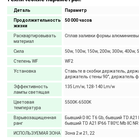
Деталь
Параметр
Продолжительность
50 000 часов
жизни
Расквартировывать
Сплав заливки формы алюминиевы
материал
Сила
50w, 100w, 150w, 200w, 300w, 400w,
Степень WF
WF2
Установка
Ставьте в скобки держатель, держа
держатель стены 90°, держатель 
Эффективность
135 Lm/w, 128-140 Lm/w
лампы светящая
Цветовая
5500K-6500K
температура
Взрывозащищенная
Бывший D IIC T6 Gb, бывший TD A21
ранг
бывший TD A21 IP66 T80℃ Mb IIC NR
ИСПОЛЬЗУЕМАЯ ЗОНА
Зона 2 и 21, 22