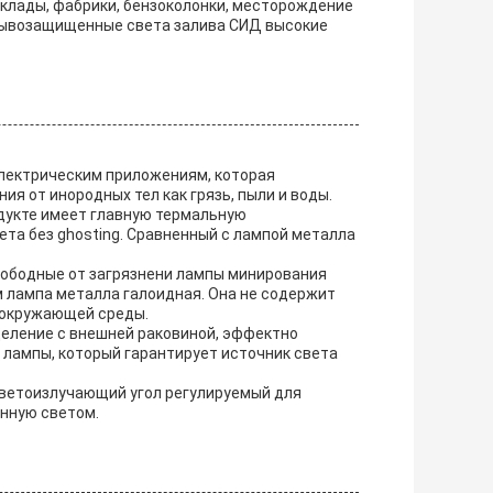
клады, фабрики, бензоколонки, месторождение
зрывозащищенные света залива СИД высокие
лектрическим приложениям, которая
я от инородных тел как грязь, пыли и воды.
дукте имеет главную термальную
ета без ghosting. Сравненный с лампой металла
вободные от загрязнени лампы минирования
 лампа металла галоидная. Она не содержит
я окружающей среды.
еление с внешней раковиной, эффектно
 лампы, который гарантирует источник света
светоизлучающий угол регулируемый для
енную светом.