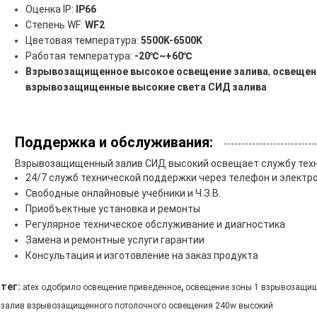
Оценка IP:
IP66
Степень WF:
WF2
Цветовая температура:
5500K-6500K
Работая температура:
-20℃~+60℃
Взрывозащищенное высокое освещение залива
,
освещен
взрывозащищенные высокие света СИД залива
Поддержка и обслуживания:
Взрывозащищенный залив СИД высокий освещает службу тех
24/7 служб технической поддержки через телефон и электр
Свободные онлайновые учебники и Ч.З.В.
Приобъектные установка и ремонты
Регулярное техническое обслуживание и диагностика
Замена и ремонтные услуги гарантии
Консультация и изготовление на заказ продукта
,
тег:
atex одобрило освещение приведенное
освещение зоны 1 взрывозащи
залив взрывозащищенного потолочного освещения 240w высокий