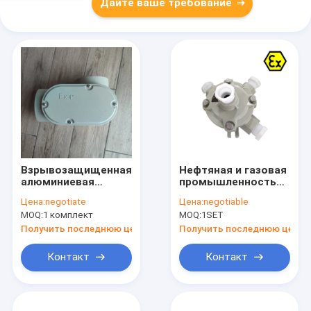
Дайте ваше требование
Взрывозащищенная
Нефтяная и газовая
алюминиевая
промышленность
распределительная
Легкая
Цена:
negotiate
Цена:
negotiable
коробка – IP65,
взрывозащитная
MOQ:
1 комплект
MOQ:
1SET
коррозионностойкая,
электрическая
2/3 ввода, класс
стыковочная
Получить последнюю цену
Получить последнюю цену
WF2 для опасных
коробка 220/380Vac
зон
OEM
Контакт
Контакт