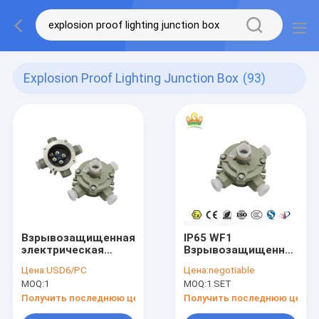
Explosion Proof Lighting Junction Box
(93)
Взрывозащищенная
IP65 WF1
электрическая
Взрывозащищенная
заливка формы
электрическая
Цена:
USD6/PC
Цена:
negotiable
алюминиевое IP65 2
распределительная
MOQ:
1
MOQ:
1 SET
распределительной
коробка Литье под
коробки WF1
давлением
Получить последнюю цену
Получить последнюю цену
горизонт 3 входов
алюминий IP65 2 3