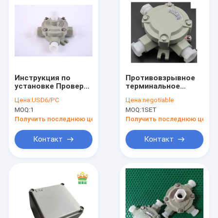
Инструкция по
Противовзрывное
установке Проверка
терминальное
напряжения с
соединительное
Цена:
USD6/PC
Цена:
negotiable
взрывозащитным
устройство AH
MOQ:
1
MOQ:
1SET
соединительным
Модель Входное
ящиком
напряжение 380
Получить последнюю цену
Получить последнюю цену
Вака Входной ток
меньше 20 А CNEX
Контакт
Контакт
cert кабель
Дом
Продукты
Ролики