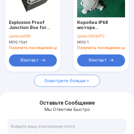
О нас
Путешествие фабрики
Explosion Proof
Коробка IP68
Junction Box for
мотора
Проверка качества
High-Performance
взрывозащищенная
Цена:
usd50
Цена:
USD6/PC
and Secure Electrical
терминальная
MOQ:
1Set
MOQ:
1
Connections
привязывает
Свяжитесь мы
связывать
Получить последнюю цену
Получить последнюю цену
проволокой 110V
Новости
Контакт
Контакт
Случаи
Осмотрите больше
Взрывозащищенное освещение СИД
Оставьте Сообщение
Мы Ответим Быстро
Взрывозащищенные света залива СИД высокие
Взрывозащищенный свет потока СИД