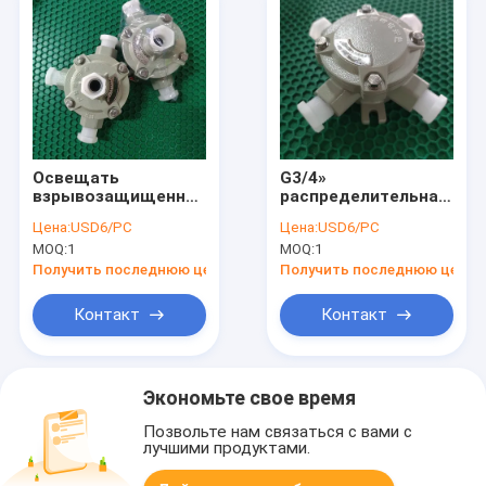
Освещать
G3/4»
взрывозащищенное
распределительная
ПОГРУЖЕНИЕ A21
коробка Jbox 7
Цена:
USD6/PC
Цена:
USD6/PC
IP68 T80°C Exd II CT6
отверстий
MOQ:
1
MOQ:
1
Gb
взрывозащищенная
распределительной
Exd II c T6 Gb
Получить последнюю цену
Получить последнюю цену
коробки
Бывший-Марк
Контакт
Контакт
Экономьте свое время
Позвольте нам связаться с вами с
лучшими продуктами.