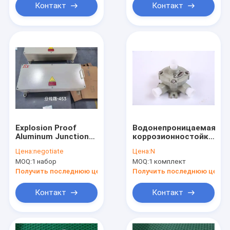
входа Горизонт
Контакт
Контакт
Explosion Proof
Водонепроницаемая
Aluminum Junction
коррозионностойкая
Box, IP68 80KPa for
взрывозащищенная
Цена:
negotiate
Цена:
N
Hazardous
электрическая
MOQ:
1 набор
MOQ:
1 комплект
Locations
распределительная
коробка WF2, литой
Получить последнюю цену
Получить последнюю цену
алюминий, IP65, 2-3
входа,
Контакт
Контакт
горизонтальная