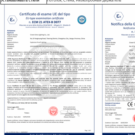
Устанавливать стили
Потолок; Стена; Низкопробный держатель