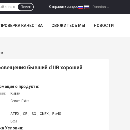
Отправить запрос
Поиск
|
Russian
ПРОВЕРКА КАЧЕСТВА
СВЯЖИТЕСЬ МЫ
НОВОСТИ
ые
освещения бывший d IIB хороший
мация о продукте:
ния:
Китай
Crown Extra
ATEX、CE、ISO、CNEX、RoHS
BCJ
ка Условия: