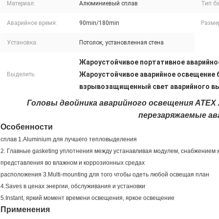
Материал:
Алюминиевый сплав
Тип ба
Аварийное время:
90min/180min
Разме
Установка:
Потолок, установленная стена
Жароустойчивое портативное аварийно
Жароустойчивое аварийное освещение б
Выделить:
взрывозащищенный свет аварийного в
Головы двойника аварийного освещения ATEX
перезаряжаемые ав
Особенности
сплав 1.Aluminium для лучшего тепловыделения
2. Главные gasketing уплотнения между устанавливая модулем, снабжением
представления во влажном и коррозионных средах
расположения 3.Multi-mounting для того чтобы одеть любой освещая план
4.Saves в ценах энергии, обслуживания и установки
5.Instant, яркий момент времени освещения, яркое освещение
Применения