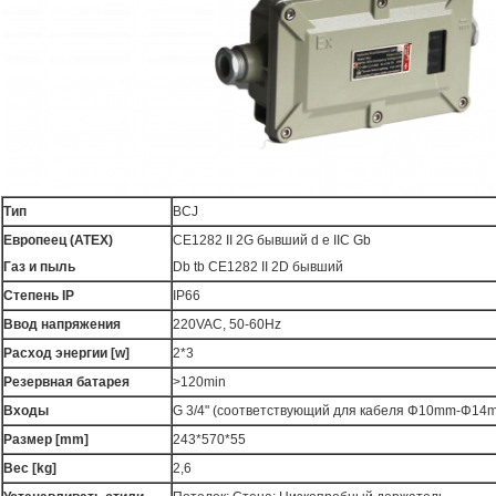
Тип
BCJ
Европеец (ATEX)
CE1282 II 2G бывший d e IIC Gb
Газ и пыль
Db tb CE1282 II 2D бывший
Степень IP
IP66
Ввод напряжения
220VAC, 50-60Hz
Расход энергии [w]
2*3
Резервная батарея
>120min
Входы
G 3/4" (соответствующий для кабеля Φ10mm-Φ14m
Размер [mm]
243*570*55
Вес [kg]
2,6