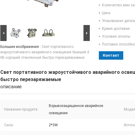
Количество мин за
Цена:
Упаковывая детал
Время доставки:
Условия оплаты:
Поставка способно
Большие изображения :
Свет портативного
жароустойчивого аварийного освещения бывший d
Контакт
IIB хороший стеклянный быстро перезаряжаемые
Свет портативного жароустойчивого аварийного освещ
быстро перезаряжаемые
описание
Взрывозащищенное аварийное
Название продукта:
Модел
освещение
Сила:
2*3W
Источн