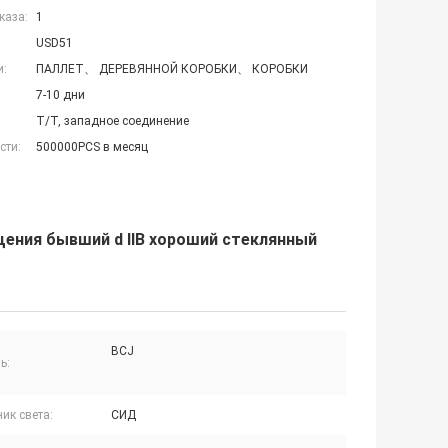
каза:
1
USD51
и:
ПАЛЛЕТ、 ДЕРЕВЯННОЙ КОРОБКИ、 КОРОБКИ
7-10 дни
T/T, западное соединение
сти:
500000PCS в месяц
ения бывший d IIB хороший стеклянный
BCJ
ь:
ик света:
СИД