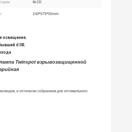
тареи:
Ni-CD
р:
243*570*55mm
е освещение
,
ывший d IIB
,
ыхода
 лампа Twinspot взрывозащищенной
арийная
 жилищем, и оптически собранием для оптимального