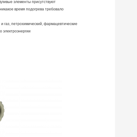
ъедливые элементы присутствуют
 никакое время подогрева требовало
и газ, петрохимический, фармацевтические
во электроэнергии