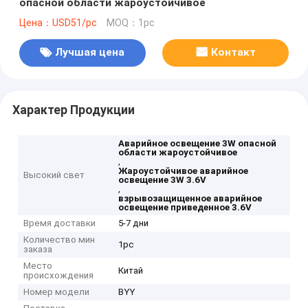
опасной области жароустойчивое
Цена：USD51/pc
MOQ：1pc
Лучшая цена
Контакт
Характер Продукции
Аварийное освещение 3W опасной
области жароустойчивое
,
Жароустойчивое аварийное
Высокий свет
освещение 3W 3.6V
,
взрывозащищенное аварийное
освещение приведенное 3.6V
Время доставки
5-7 дни
Количество мин
1pc
заказа
Место
Китай
происхождения
Номер модели
BYY