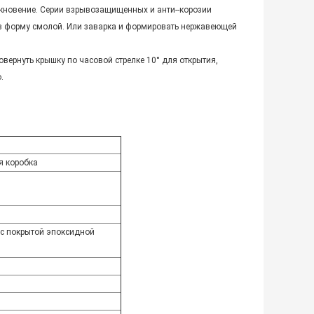
икновение. Серии взрывозащищенных и анти--корозии
ю в форму смолой. Или заварка и формировать нержавеющей
повернуть крышку по часовой стрелке 10° для открытия,
.
я коробка
с покрытой эпоксидной