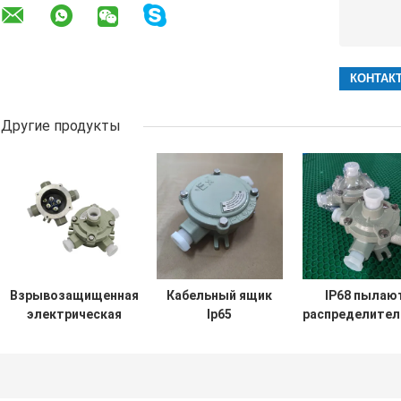
Другие продукты
Взрывозащищенная
Кабельный ящик
IP68 пылаю
электрическая
Ip65
распределител
заливка формы
распределительной
коробка
алюминиевое IP65 2
коробки
разделения 
распределительной
доказательства
класса 1 циф
коробки WF1
пламени AC380V
изготовите