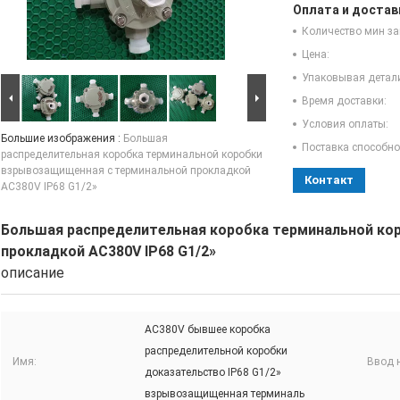
Оплата и достав
Количество мин за
Цена:
Упаковывая детал
Время доставки:
Условия оплаты:
Большие изображения :
Большая
Поставка способно
распределительная коробка терминальной коробки
взрывозащищенная с терминальной прокладкой
Контакт
AC380V IP68 G1/2»
Большая распределительная коробка терминальной ко
прокладкой AC380V IP68 G1/2»
описание
AC380V бывшее коробка
распределительной коробки
Имя:
Ввод н
доказательство IP68 G1/2»
взрывозащищенная терминаль