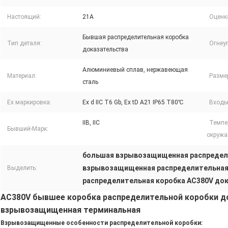
Настоящий:
21A
Оценка
Бывшая распределительная коробка
Тип деталя:
Огнеу
доказательства
Алюминиевый сплав, нержавеющая
Материал:
Размер
сталь
Ex маркировка:
Ex d IIC T6 Gb, Ex tD A21 IP65 T80℃
Входы
IIB, IIC
Темпе
Бывший-Марк:
окружа
большая взрывозащищенная распредели
взрывозащищенная распределительная 
Выделить:
распределительная коробка AC380V док
AC380V бывшее коробка распределительной коробки до
взрывозащищенная терминальная
Взрывозащищенные особенности распределительной коробки: