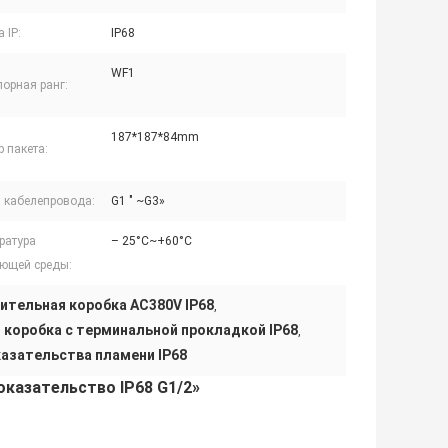
 IP:
IP68
WF1
порная ранг:
187*187*84mm
 пакета:
 кабелепровода:
G1 " ~G3»
ратура
– 25°C~+60°C
ющей среды:
тельная коробка AC380V IP68
,
коробка с терминальной прокладкой IP68
,
азательства пламени IP68
казательство IP68 G1/2»