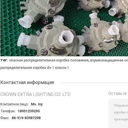
,
тег:
опасная распределительная коробка положения
взрывозащищенная ос
распределительная коробка div 1 класса 1
Контактная информация
Оставьте 
CROWN EXTRA LIGHTING CO. LTD
Контактное лицо:
Ms. Ivy
Телефон:
18951239295
Факс:
86-519-83987298