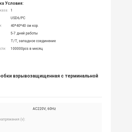
ка Условия:
каза:
1
USD6/PC
и:
40*40*40 см кор.
5-7 дней работы
T/T, западное соединение
сти:
100000pcs в месяц
робки взрывозащищенная с терминальной
AC220V, 60Hz
апряжения (v):