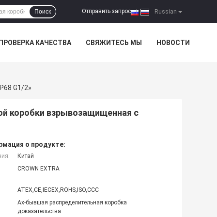
Отправить запрос
Поиск
|
Russian
ПРОВЕРКА КАЧЕСТВА
СВЯЖИТЕСЬ МЫ
НОВОСТИ
P68 G1/2»
ой коробки взрывозащищенная с
мация о продукте:
ния:
Китай
CROWN EXTRA
ATEX,CE,IECEX,ROHS,ISO,CCC
Ах-бывшая распределительная коробка
доказательства