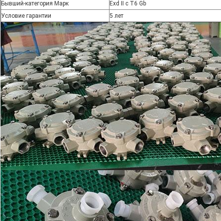
Бывший-категория Марк
Exd II c T6 Gb
Условие гарантии
5 лет