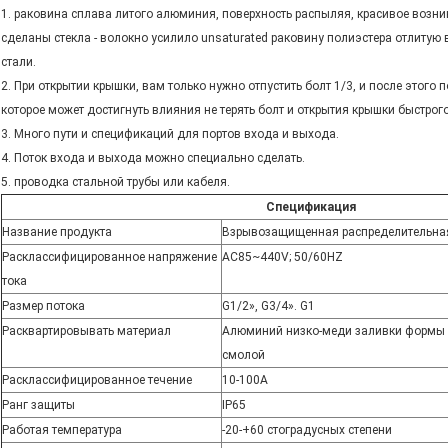
1. раковина сплава литого алюминия, поверхность распыляя, красивое возн
сделаны стекла - волокно усилило unsaturated раковину полиэстера отлиту
стали.
2. При открытии крышки, вам только нужно отпустить болт 1/3, и после этого 
которое может достигнуть влияния не терять болт и открытия крышки быстрого
3. Много пути и спецификаций для портов входа и выхода.
4. Поток входа и выхода можно специально сделать.
5. проводка стальной трубы или кабеля.
Спецификация
Название продукта
Взрывозащищенная распределительна
Расклассифицированное напряжение
AC85~440V; 50/60HZ
тока
Размер потока
G1/2», G3/4». G1
Расквартировывать материал
Алюминий низко-меди заливки формы 
смолой
Расклассифицированное течение
10-100A
Ранг защиты
IP65
Работая температура
-20-+60 стоградусных степени