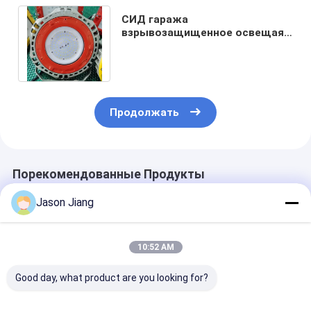
СИД гаража
взрывозащищенное освещая
ватт круга 200w Ufo 100
привело низкие света залива
Продолжать
Порекомендованные Продукты
Jason Jiang
10:52 AM
Good day, what product are you looking for?
ATEX/IECEx 2025
Взрывозащищенный
Настраиваем