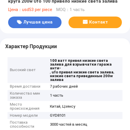
круга 200w Ufo 100 привело низкие света залива
Цена：usd53 per piece
MOQ：1 часть
Лучшая цена
Контакт
Характер Продукции
100 ватт привел низкие света
залива для взрывчатки гаража
анти-
Высокий свет
,
,
ufo привел низкие света залива
низкие света приведенные 200w
залива
Время доставки
7 рабочих дней
Количество мин
1 часть
заказа
Место
Китай, Цзянсу
происхождения
Номер модели
GYD8101
Поставка
3000 частей в месяц
способности