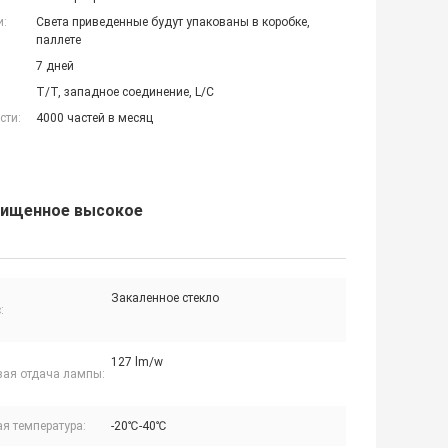
и:
Света приведенные будут упакованы в коробке,
паллете
7 дней
T/T, западное соединение, L/C
сти:
4000 частей в месяц
щищенное высокое
Закаленное стекло
:
127 lm/w
вая отдача лампы:
я температура:
-20℃-40℃