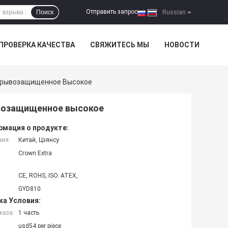
Отправить запрос
Поиск
|
Russian
ПРОВЕРКА КАЧЕСТВА
СВЯЖИТЕСЬ МЫ
НОВОСТИ
Взрывозащищенное Высокое
ывозащищенное высокое
мация о продукте:
ния:
Китай, Цзянсу
Crown Extra
CE, ROHS, ISO. ATEX,
GYD810
ка Условия:
каза:
1 часть
usd54 per piece