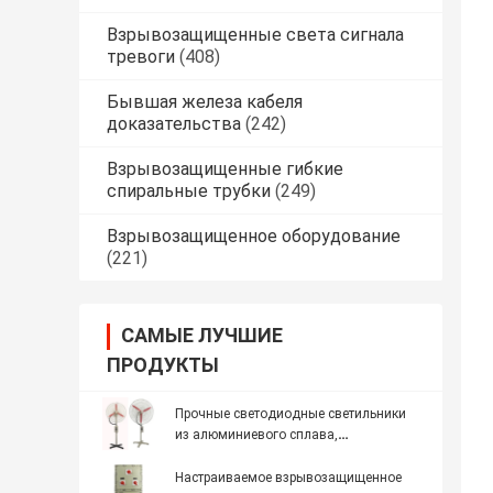
Взрывозащищенные света сигнала
тревоги
(408)
Бывшая железа кабеля
доказательства
(242)
Взрывозащищенные гибкие
спиральные трубки
(249)
Взрывозащищенное оборудование
(221)
САМЫЕ ЛУЧШИЕ
ПРОДУКТЫ
Прочные светодиодные светильники
из алюминиевого сплава,
защищенные от взрывов, для
промышленных требований освещения
Настраиваемое взрывозащищенное