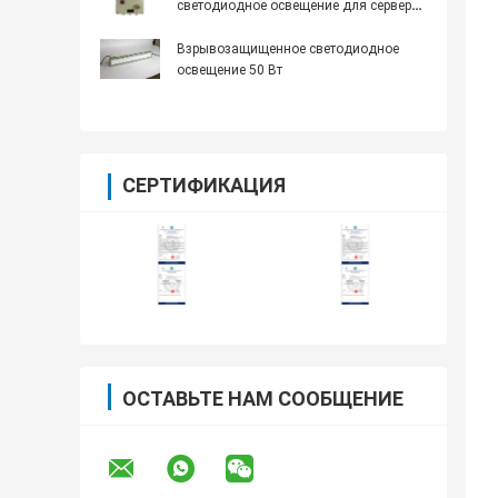
светодиодное освещение для серверов
с 16 часами аварийного времени и
алюминиевым сплавом
Взрывозащищенное светодиодное
освещение 50 Вт
СЕРТИФИКАЦИЯ
ОСТАВЬТЕ НАМ СООБЩЕНИЕ