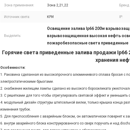
Зона применения:
Зона 2,21,22
Бренд
Источник света:
КРИ
IP:
Освещение залива Ip66 200w взрывоза
взрывозащищенная высокая нефть осве
Выделить:
пожаробезопасные света приведенные
Горячие света приведенные залива продажи Ip6
хранения неф
Особенности:
1. Раковина сделанная из высокопрочного алюминиевого сплава бросая с п
электростатическими брызгами.
2. снабжение жилищем лампы сделано из высокого боросиликата ужесточало с
3. С решетками для того чтобы отрегулировать световой эффект и уменьшить 
4. модульный дизайн структуры штепсельной вилки, только крышка конца ра
изменения трубок.
5. Для приспособления с аварийным блоком, он автоматически повернет к з
6. внутри аварийного блока конструированного со сверх поручать и над disch