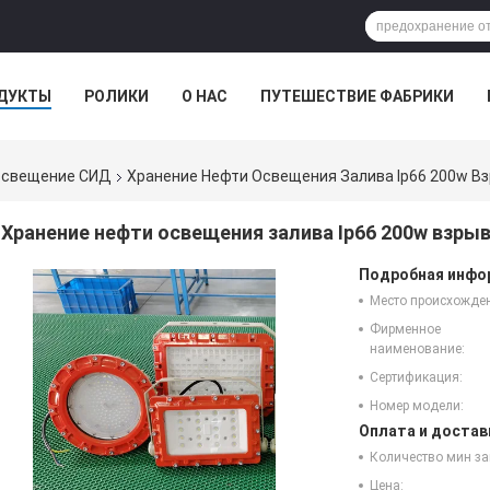
ДУКТЫ
РОЛИКИ
О НАС
ПУТЕШЕСТВИЕ ФАБРИКИ
освещение СИД
Хранение Нефти Освещения Залива Ip66 200w 
Хранение нефти освещения залива Ip66 200w взр
Подробная инфор
Место происхожде
Фирменное
наименование:
Сертификация:
Номер модели:
Оплата и достав
Количество мин за
Цена: