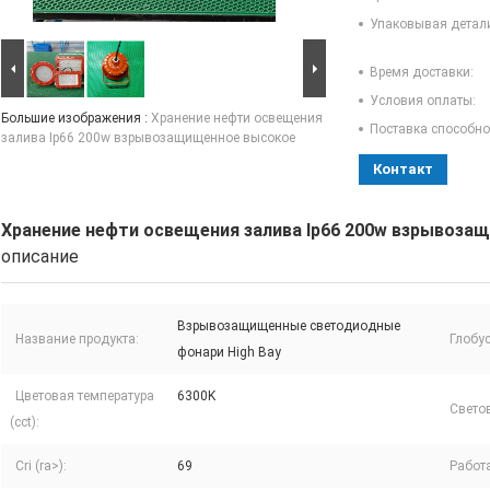
Упаковывая детал
Время доставки:
Условия оплаты:
Большие изображения :
Хранение нефти освещения
Поставка способно
залива Ip66 200w взрывозащищенное высокое
Контакт
Хранение нефти освещения залива Ip66 200w взрывоза
описание
Взрывозащищенные светодиодные
Название продукта:
Глобус
фонари High Bay
Цветовая температура
6300K
Свето
(cct):
Cri (ra>):
69
Работа