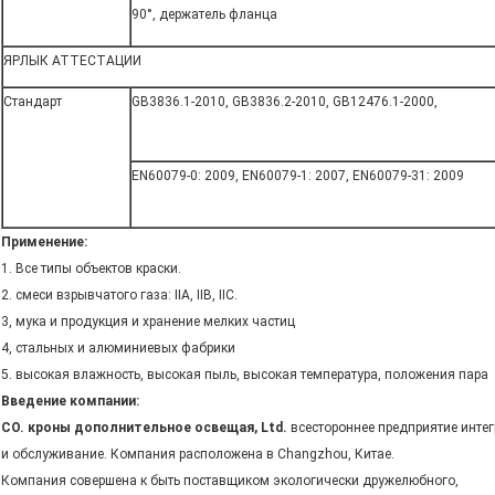
90°, держатель фланца
ЯРЛЫК АТТЕСТАЦИИ
Стандарт
GB3836.1-2010, GB3836.2-2010, GB12476.1-2000,
EN60079-0: 2009, EN60079-1: 2007, EN60079-31: 2009
Применение:
1. Все типы объектов краски.
2. смеси взрывчатого газа: IIA, IIB, IIC.
3, мука и продукция и хранение мелких частиц
4, стальных и алюминиевых фабрики
5. высокая влажность, высокая пыль, высокая температура, положения пара
Введение компании:
CO. кроны дополнительное освещая, Ltd.
всестороннее предприятие инте
и обслуживание. Компания расположена в Changzhou, Китае.
Компания совершена к быть поставщиком экологически дружелюбного,