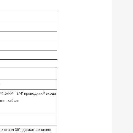
2
*1.5/NPT 3/4" проводник ² входа
5mm кабеля
5
ль стены 30°, держатель стены