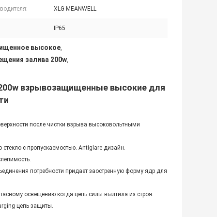
 водителя:
XLG MEANWELL
IP65
щищенное высокое
,
щения залива 200w
,
6 200w взрывозащищенные высокие для
ти
оверхности после чистки взрыва высоковольтными
текло с пропускаемостью. Antiglare дизайн.
слепимость.
зъединения потребности придает заостренную форму ядр для
апасному освещению когда цепь силы вылтила из строя.
arging цепь защиты.