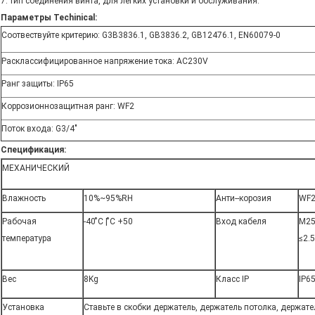
7. тип соединения винта, для легких установки и обслуживания.
Параметры Techinical:
Соотвествуйте критерию: G3B3836.1, GB3836.2, GB12476.1, EN60079-0
Расклассифицированное напряжение тока: AC230V
Ранг защиты: IP65
Коррозионнозащитная ранг: WF2
Поток входа: G
3/4"
Спецификация:
МЕХАНИЧЕСКИЙ
Влажность
10%~95%RH
Анти--корозия
WF
Рабочая
-40 ̊C | ̊C +50
Вход кабеля
M25
температура
≤2.
Вес
8Kg
Класс IP
IP6
Установка
Ставьте в скобки держатель, держатель потолка, держате