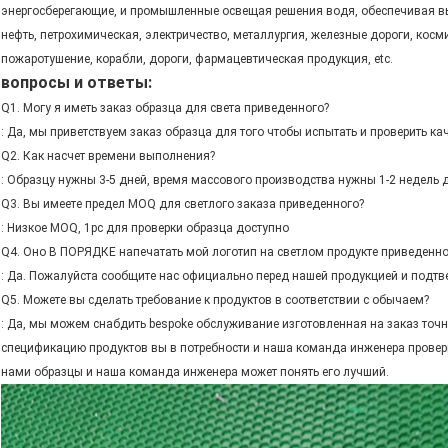
энергосберегающие, и промышленные освещая решения водя, обеспечивая в
нефть, петрохимическая, электричество, металлургия, железные дороги, косм
пожаротушение, корабли, дороги, фармацевтическая продукция, etc.
вопросы и ответы:
Q1. Могу я иметь заказ образца для света приведенного?
: Да, мы приветствуем заказ образца для того чтобы испытать и проверить 
Q2. Как насчет времени выполнения?
: Образцу нужны 3-5 дней, время массового производства нужны 1-2 недель 
Q3. Вы имеете предел MOQ для светлого заказа приведенного?
: Низкое MOQ, 1pc для проверки образца доступно
Q4. Оно В ПОРЯДКЕ напечатать мой логотип на светлом продукте приведенн
: Да. Пожалуйста сообщите нас официально перед нашей продукцией и подтв
Q5. Можете вы сделать требование к продуктов в соответствии с обычаем?
: Да, мы можем снабдить bespoke обслуживание изготовленная на заказ точ
спецификацию продуктов вы в потребности и наша команда инженера провер
нами образцы и наша команда инженера может понять его лучший.