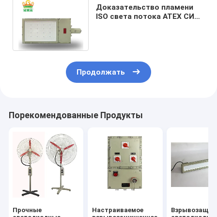
Доказательство пламени
ISO света потока ATEX СИД
взрыва IP66 WF2 анти-
освещая G3/4
Продолжать
Порекомендованные Продукты
Прочные
Настраиваемое
Взрывозащищ