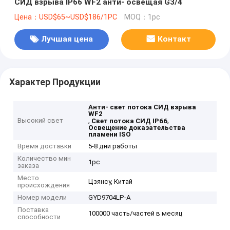
СИД взрыва IP66 WF2 анти- освещая G3/4
Цена：USD$65~USD$186/1PC
MOQ：1pc
Лучшая цена
Контакт
Характер Продукции
Анти- свет потока СИД взрыва
WF2
Высокий свет
,
,
Свет потока СИД IP66
Освещение доказательства
пламени ISO
Время доставки
5-8 дни работы
Количество мин
1pc
заказа
Место
Цзянсу, Китай
происхождения
Номер модели
GYD9704LP-A
Поставка
100000 часть/частей в месяц
способности