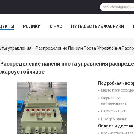
ДУКТЫ
РОЛИКИ
О НАС
ПУТЕШЕСТВИЕ ФАБРИКИ
ьты управления
Распределение Панели Поста Управления Распр
Распределение панели поста управления распредел
жароустойчивое
Подробная инфор
Место происхожде
Фирменное
наименование:
Сертификация:
Номер модели:
Оплата и достав
Количество мин за