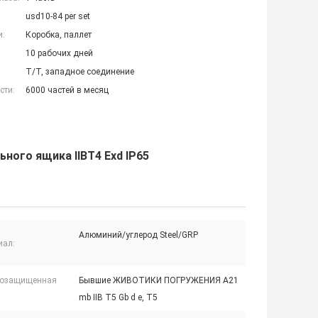
usd10-84 per set
и:
Коробка, паллет
10 рабочих дней
T/T, западное соединение
сти:
6000 частей в месяц
ного ящика IIBT4 Exd IP65
Алюминий/углерод Steel/GRP
иал:
озащищенная
Бывшие ЖИВОТИКИ ПОГРУЖЕНИЯ A21
mb IIB T5 Gb d e, T5