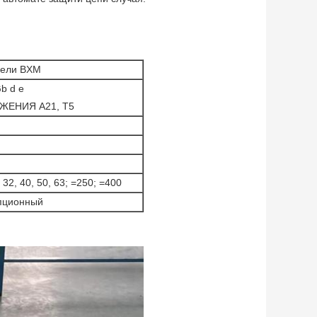
нели BXM
b d e
ЕНИЯ A21, T5
5, 32, 40, 50, 63; =250; =400
опционный