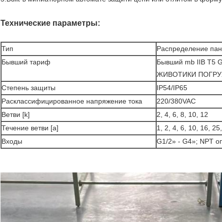
Технические параметры
:
Тип
Распределение па
Бывший тариф
Бывший mb IIB T5 G
ЖИВОТИКИ ПОГРУЖ
Степень защиты
IP54/IP65
Расклассифицированное напряжение тока
220/380VAC
Ветви [k]
2, 4, 6, 8, 10, 12
Течение ветви [a]
1, 2, 4, 6, 10, 16, 2
Входы
G1/2» - G4»; NPT 