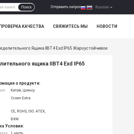
Отправить запрос
Поиск
|
Russian
ПРОВЕРКА КАЧЕСТВА
СВЯЖИТЕСЬ МЫ
НОВОСТИ
еделительного Ящика IIBT4 Exd IP65 Жароустойчивое
ительного ящика IIBT4 Exd IP65
мация о продукте:
ния:
Китай, Цзянсу
Crown Extra
CE, ROHS, ISO. ATEX,
BXM
ка Условия:
каза:
1 часть