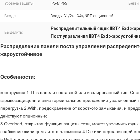
Уровень защиты:
IP54/IP65
Ветви 
Входы:
Входы G1/2» - G4»; NPT опционный
Распределительный ящик IIBT4 Exd жа
Выделить:
Пост управления IIBT4 Exd жароустойчи
Распределение панели поста управления распределите
жароустойчивое
Особенности:
конструкция
1.This
панели составной или изолированный тип. Сос
взрывозащищенн и вниз терминальное приложение увеличенный т
перегрузка
2.With
, предохранение от короткого замыкания, и пред
действуют опционные;
3.Overload, открытая функция защиты сети, может увеличить фун
снабжение жилищем литого алюминия
4.Die
или нержавеющей ст
5.Built-в
миниатюрном автомате защити цепи или отлитом в форму 