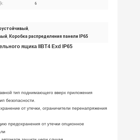
[k:
6
роустойчивый
,
вый
Коробка распределения панели IP65
,
льного ящика IIBT4 Exd IP65
тавной тип поднимающего вверх приложения
ип безопасности.
охранение от утечки, ограничители перенапряжения
кцию предохранения от утечки опционное
али
автомате защити цепи случая.