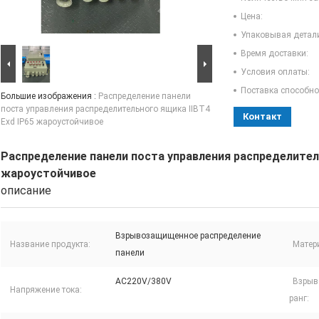
Цена:
Упаковывая детал
Время доставки:
Условия оплаты:
Поставка способно
Большие изображения :
Распределение панели
поста управления распределительного ящика IIBT4
Контакт
Exd IP65 жароустойчивое
Распределение панели поста управления распределитель
жароустойчивое
описание
Взрывозащищенное распределение
Название продукта:
Матер
панели
AC220V/380V
Взрыв
Напряжение тока:
ранг: