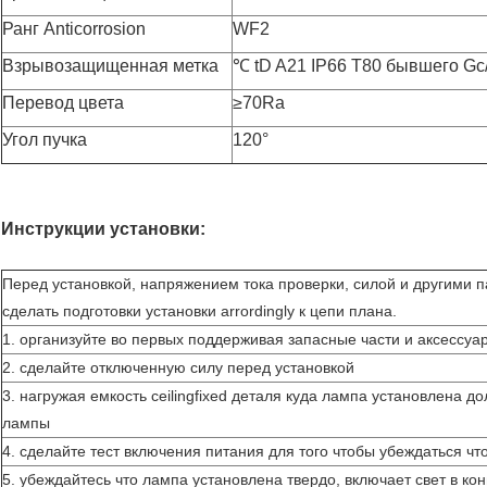
Ранг Anticorrosion
WF2
Взрывозащищенная метка
℃
tD A21 IP66 T80 бывшего Gc
Перевод цвета
≥70Ra
Угол пучка
120°
Инструкции установки:
Перед установкой, напряжением тока проверки, силой и другими 
сделать подготовки установки arrordingly к цепи плана.
1. организуйте во первых поддерживая запасные части и аксессуа
2. сделайте отключенную силу перед установкой
3. нагружая емкость ceilingfixed деталя куда лампа установлена до
лампы
4. сделайте тест включения питания для того чтобы убеждаться чт
5. убеждайтесь что лампа установлена твердо, включает свет в ко