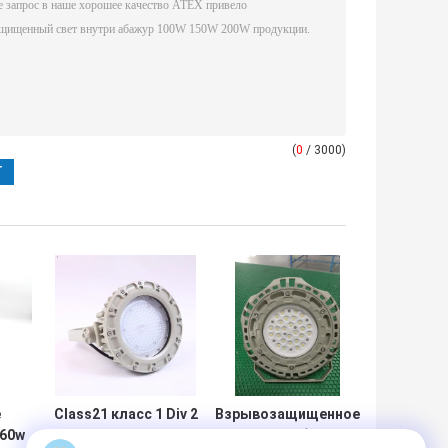
(
0
/ 3000)
е
Class21 класс 1 Div 2
Взрывозащищенное
160w
привел высокие
ATEX одобрило