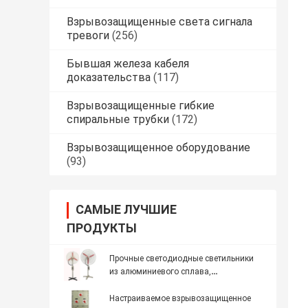
Взрывозащищенные света сигнала
тревоги
(256)
Бывшая железа кабеля
доказательства
(117)
Взрывозащищенные гибкие
спиральные трубки
(172)
Взрывозащищенное оборудование
(93)
САМЫЕ ЛУЧШИЕ
ПРОДУКТЫ
Прочные светодиодные светильники
из алюминиевого сплава,
защищенные от взрывов, для
промышленных требований освещения
Настраиваемое взрывозащищенное