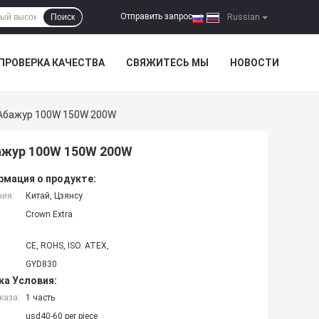
Отправить запрос
Поиск
|
Russian
ПРОВЕРКА КАЧЕСТВА
СВЯЖИТЕСЬ МЫ
НОВОСТИ
Абажур 100W 150W 200W
ажур 100W 150W 200W
мация о продукте:
ния:
Китай, Цзянсу
Crown Extra
CE, ROHS, ISO. ATEX,
GYD830
ка Условия:
каза:
1 часть
usd40-60 per piece