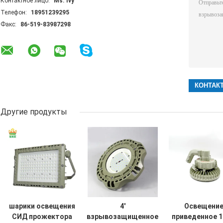
Контактное лицо:
Ms. Ivy
Телефон:
18951239295
Факс:
86-519-83987298
Другие продукты
шарики освещения
4'
Освещени
СИД прожектора
взрывозащищенное
приведенное 