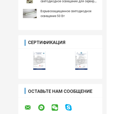
светодиодное освещение для серверов
с 16 часами аварийного времени и
алюминиевым сплавом
Взрывозащищенное светодиодное
освещение 50 Вт
СЕРТИФИКАЦИЯ
ОСТАВЬТЕ НАМ СООБЩЕНИЕ