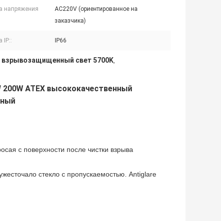
а напряжения
AC220V (ориентированное на
заказчика)
 IP::
IP66
взрывозащищенный свет 5700K
,
,
W 200W ATEX высококачественный
нный
осая с поверхности после чистки взрыва
есточало стекло с пропускаемостью. Antiglare