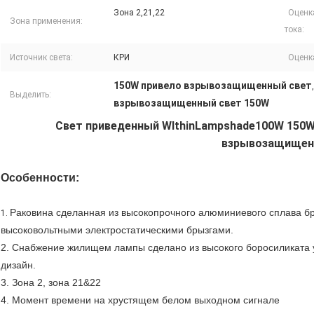
Зона 2,21,22
Оценк
Зона применения:
тока:
Источник света:
КРИ
Оценка
150W привело взрывозащищенный свет
Выделить:
взрывозащищенный свет 150W
Свет приведенный WIthinLampshade100W 150
взрывозащище
Особенности:
Раковина сделанная из высокопрочного алюминиевого сплава бр
1.
высоковольтными электростатическими брызгами.
2. Снабжение жилищем лампы сделано из высокого боросиликата уж
дизайн.
3. Зона 2, зона 21&22
4. Момент времени на хрустящем белом выходном сигнале