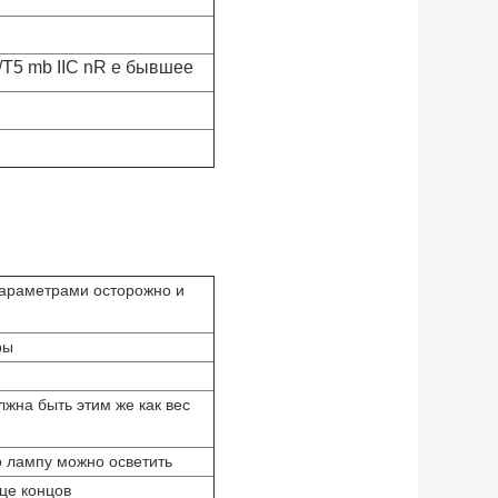
/T5 mb IIC nR e бывшее
параметрами осторожно и
ры
лжна быть этим же как вес
о лампу можно осветить
нце концов