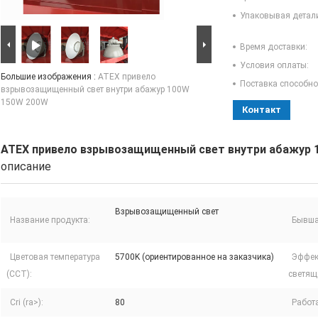
Упаковывая детал
Время доставки:
Условия оплаты:
Большие изображения :
ATEX привело
Поставка способно
взрывозащищенный свет внутри абажур 100W
150W 200W
Контакт
ATEX привело взрывозащищенный свет внутри абажур 
описание
Взрывозащищенный свет
Название продукта:
Бывша
Цветовая температура
5700K (ориентированное на заказчика)
Эффек
(CCT):
светящ
Cri (ra>):
80
Работа