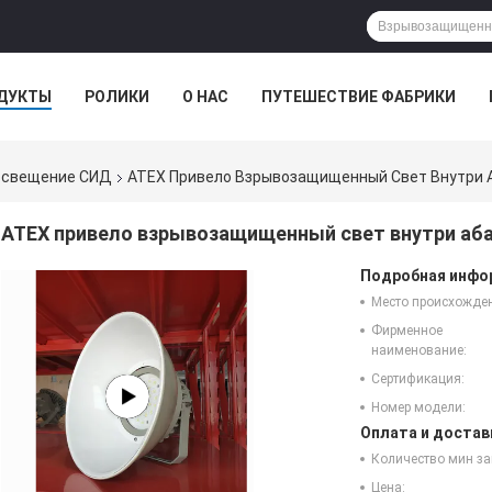
ДУКТЫ
РОЛИКИ
О НАС
ПУТЕШЕСТВИЕ ФАБРИКИ
освещение СИД
ATEX Привело Взрывозащищенный Свет Внутри 
ATEX привело взрывозащищенный свет внутри аб
Подробная инфор
Место происхожде
Фирменное
наименование:
Сертификация:
Номер модели:
Оплата и достав
Количество мин за
Цена: