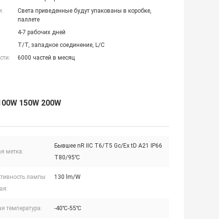
и:
Света приведенные будут упакованы в коробке,
паллете
4-7 рабочих дней
T/T, западное соединение, L/C
сти:
6000 частей в месяц
100W 150W 200W
Бывшее nR IIC T6/T5 Gc/Ex tD A21 IP66
я метка:
T80/95℃
тивность лампы
130 lm/W
ая:
я температура:
-40℃-55℃